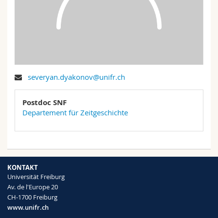
Math.-Nat. und Med. Fak.
Mitarbeitende
Webmail
Interfakultär
Doktorierende
Vorlesungsverzeichnis
MyUnifr
severyan.dyakonov@unifr.ch
Postdoc SNF
Departement für Zeitgeschichte
KONTAKT
Universität Freiburg
Av. de l'Europe 20
CH-1700 Freiburg
www.unifr.ch