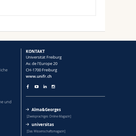
KONTAKT
Universität Freiburg
Av. de l'Europe 20
liche
CH-1700 Freiburg
www.unifr.ch
he und
Alma&Georges
[Zweisprachiges Online-Magazin]
universitas
[Das Wissenschaftsmagazin]