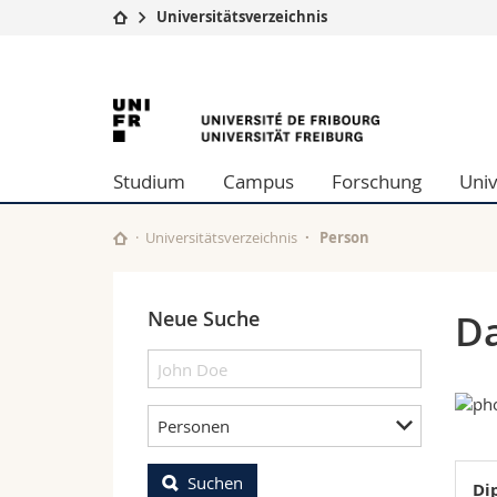
Universitätsverzeichnis
Universität
Fakultäten
University
Studium
Theologische Fa
Campus
Rechtswissensch
of
Forschung
Wirtschafts- un
Studium
Campus
Forschung
Univ
Universität
Philosophische 
Fribourg
Weiterbildung
Fak. für Erzieh
Math.-Nat. und
Universitätsverzeichnis
Person
Interfakultär
Neue Suche
Da
Personen
Suchen
Di