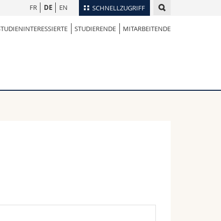
FR
DE
EN
SCHNELLZUGRIFF
STUDIENINTERESSIERTE
STUDIERENDE
MITARBEITENDE
für
Personenverzeichnis
Ortsplan
te
Bibliotheken
Webmail
Vorlesungsverzeichnis
MyUnifr