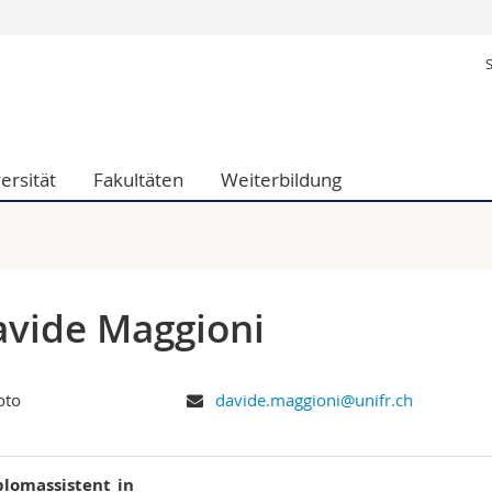
Informationen 
k.
Studieninteressier
aftliche Fak.
Studierende
d Sozialwissenschaftliche Fak.
Medien
ersität
Fakultäten
Weiterbildung
Fak.
Forschende
ungs- und Bildungswissenschaften
Mitarbeitende
 Med. Fak.
Doktorierende
vide Maggioni
davide.maggioni@unifr.ch
plomassistent_in