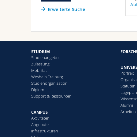
Abt
Erweiterte Suche
STUDIUM
FORSC
Studienangebot
Zulassung
UNIVERS
Mobilität
Portrait
Weshalb Freiburg
Organisa
Studienorganisation
Statuten
Diplom
Lagepla
Support & Ressourcen
Wissensc
Alumni
Arbeiten 
CAMPUS
Aktivitäten
Angebote
Infrastrukturen