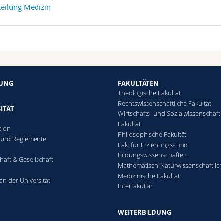
eilung Medizin
HUNG
FAKULTÄTEN
Theologische Fakultät
Rechtswissenschaftliche Fakultät
ITÄT
Wirtschafts- und Sozialwissenschaft
Fakultät
tion
Philosophische Fakultät
 und Reglemente
Fak. für Erziehungs- und
n
Bildungswissenschaften
haft & Gesellschaft
Mathematisch-Naturwissenschaftlic
Medizinische Fakultät
an der Universität
Interfakultär
WEITERBILDUNG