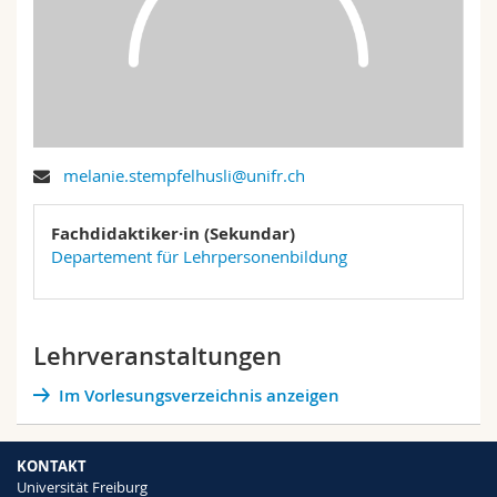
Math.-Nat. und Med. Fak.
Mitarbeitende
Webmail
Interfakultär
Doktorierende
Vorlesungsverzeichnis
MyUnifr
melanie.stempfelhusli@unifr.ch
Fachdidaktiker·in (Sekundar)
Departement für Lehrpersonenbildung
Lehrveranstaltungen
Im Vorlesungsverzeichnis anzeigen
KONTAKT
Universität Freiburg