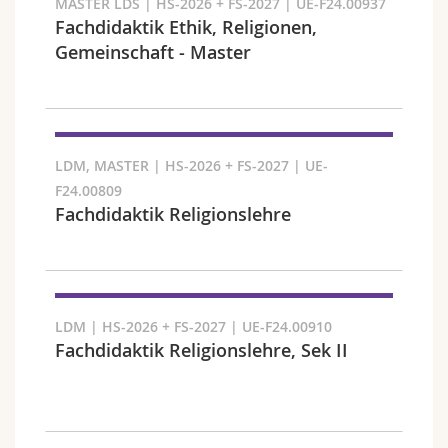
MASTER LDS | HS-2026 + FS-2027 | UE-F24.00937
Math.-Nat. und Med. Fak.
Mitarbeitende
Webmail
Fachdidaktik Ethik, Religionen,
Gemeinschaft - Master
Interfakultär
Doktorierende
Vorlesungsverzeichnis
Semester
MyUnifr
LDM, MASTER | HS-2026 + FS-2027 | UE-
F24.00809
Fachdidaktik Religionslehre
Sprachen
LDM | HS-2026 + FS-2027 | UE-F24.00910
Fachdidaktik Religionslehre, Sek II
Kursus