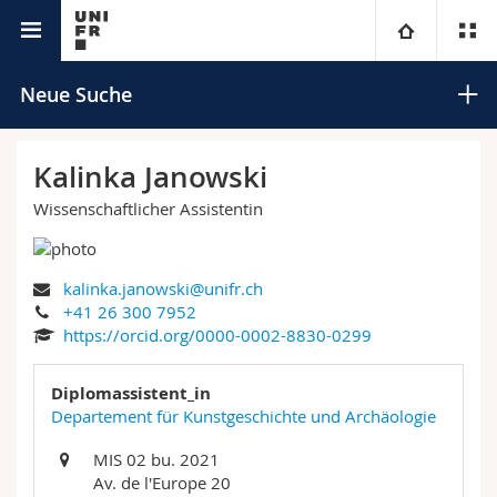
Universitätsverzeichnis
Universität
Neue Suche
Fakultäten
Studium
Kalinka Janowski
Wissenschaftlicher Assistentin
Informationen für
Campus
Theologische Fak.
Forschung
Ressourcen
Rechtswissenschaftliche Fak.
Studieninteressierte
Suchen
kalinka.janowski@unifr.ch
+41 26 300 7952
Universität
Wirtschafts- und Sozialwissenschaftliche Fak.
Studierende
Personenverzeichnis
https://orcid.org/0000-0002-8830-0299
Erweiterte Suche
Weiterbildung
Philosophische Fak.
Diplomassistent_in
Medien
Ortsplan
Departement für Kunstgeschichte und Archäologie
Fak. für Erziehungs- und Bildungswissenschaften
Forschende
Bibliotheken
MIS 02 bu. 2021
Av. de l'Europe 20