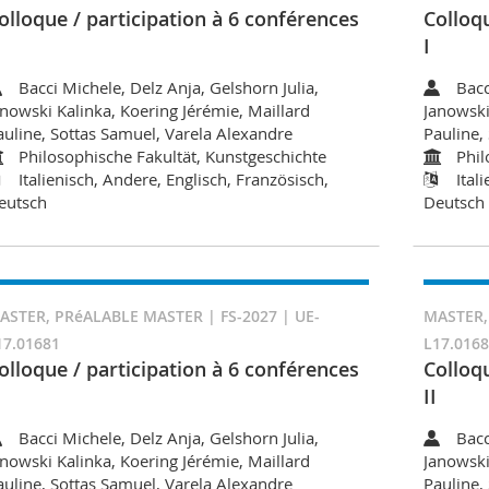
olloque / participation à 6 conférences
Colloqu
I
Bacci Michele, Delz Anja, Gelshorn Julia,
Bacc
anowski Kalinka, Koering Jérémie, Maillard
Janowski
auline, Sottas Samuel, Varela Alexandre
Pauline,
Philosophische Fakultät, Kunstgeschichte
Phil
Italienisch, Andere, Englisch, Französisch,
Ital
eutsch
Deutsch
ASTER, PRéALABLE MASTER | FS-2027 | UE-
MASTER,
17.01681
L17.016
olloque / participation à 6 conférences
Colloqu
II
Bacci Michele, Delz Anja, Gelshorn Julia,
Bacc
anowski Kalinka, Koering Jérémie, Maillard
Janowski
auline, Sottas Samuel, Varela Alexandre
Pauline,