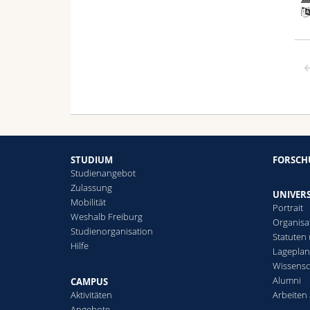
STUDIUM
FORSC
Studienangebot
Zulassung
UNIVERS
Mobilität
Portrait
Weshalb Freiburg
Organisa
Studienorganisation
Statuten
Hilfe
Lagepla
Wissensc
Alumni
CAMPUS
Aktivitäten
Arbeiten 
Angebote