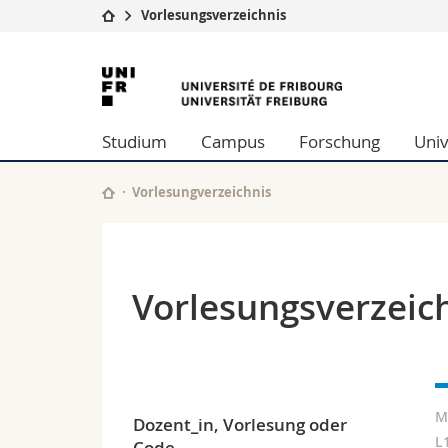
Vorlesungsverzeichnis
Universität
Fakultäten
Universität
Studium
Theologische Fa
Freiburg
Campus
Rechtswissensch
Studium
Campus
Forschung
Univ
Forschung
Wirtschafts- un
Universität
Philosophische 
Weiterbildung
Fak. für Erzieh
Vorlesungverzeichnis
Math.-Nat. und
Interfakultär
Vorlesungsverzeic
M
Dozent_in, Vorlesung oder
L
Code