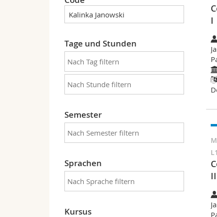
C
I
Tage und Stunden
J
P
D
Semester
M
L
Sprachen
C
II
J
Kursus
P