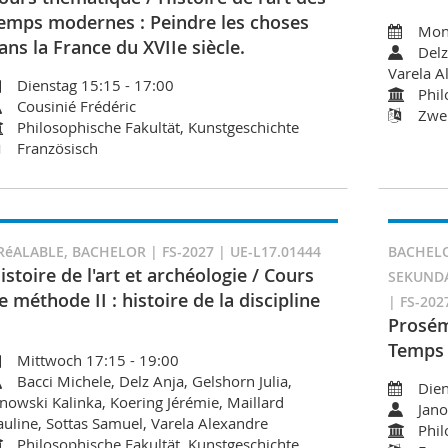
emps modernes : Peindre les choses
Mont
ans la France du XVIIe siècle.
Delz
Varela A
Dienstag 15:15 - 17:00
Phil
Cousinié Frédéric
Zwei
Philosophische Fakultät, Kunstgeschichte
Französisch
RéALABLE, BACHELOR | FS-2027 | UE-L17.01444
BACHELO
istoire de l'art et archéologie / Cours
SEKUNDA
e méthode II : histoire de la discipline
| FS-202
Prosémi
Temps 
Mittwoch 17:15 - 19:00
Bacci Michele, Delz Anja, Gelshorn Julia,
Dien
anowski Kalinka, Koering Jérémie, Maillard
Jano
auline, Sottas Samuel, Varela Alexandre
Phil
Philosophische Fakultät, Kunstgeschichte