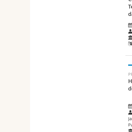
T
d
P
H
d
J
P