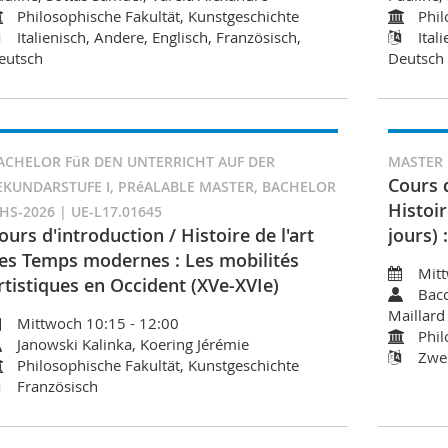
Philosophische Fakultät, Kunstgeschichte
Phil
Italienisch, Andere, Englisch, Französisch,
Ital
eutsch
Deutsch
ACHELOR FüR DEN UNTERRICHT AUF DER
MASTER |
Cours 
EKUNDARSTUFE I, PRéALABLE MASTER, BACHELOR
Histoir
 HS-2026 | UE-L17.01645
ours d'introduction / Histoire de l'art
jours) 
es Temps modernes : Les mobilités
Mitt
rtistiques en Occident (XVe-XVIe)
Bacc
Maillard
Mittwoch 10:15 - 12:00
Phil
Janowski Kalinka, Koering Jérémie
Zwei
Philosophische Fakultät, Kunstgeschichte
Französisch