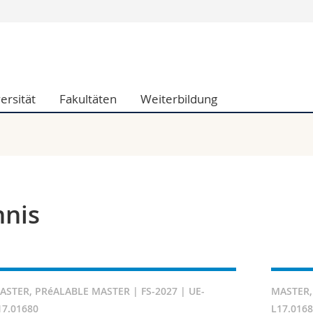
Informationen 
k.
Studieninteressier
aftliche Fak.
Studierende
ersität
Fakultäten
Weiterbildung
d Sozialwissenschaftliche Fak.
Medien
Fak.
Forschende
ungs- und Bildungswissenschaften
Mitarbeitende
 Med. Fak.
Doktorierende
hnis
ASTER, PRéALABLE MASTER | FS-2027 | UE-
MASTER,
17.01680
L17.016