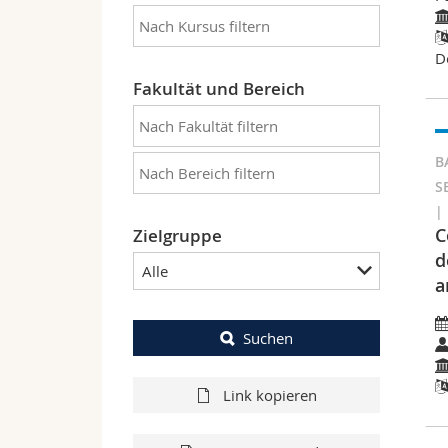
D
Fakultät und Bereich
B
S
|
C
Zielgruppe
d
Alle
a
Suchen
Link kopieren