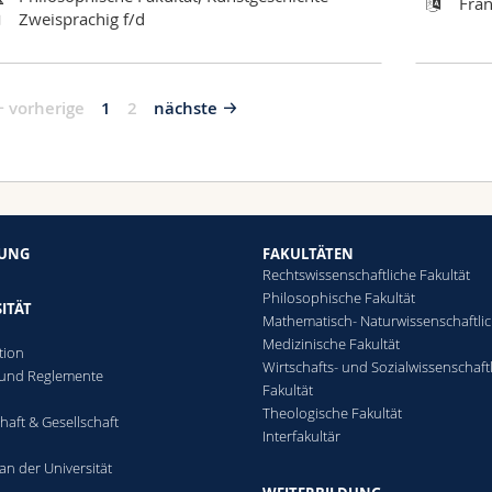
Fran
Zweisprachig f/d
vorherige
1
2
nächste
HUNG
FAKULTÄTEN
Rechtswissenschaftliche Fakultät
Philosophische Fakultät
ITÄT
Mathematisch- Naturwissenschaftli
Medizinische Fakultät
tion
Wirtschafts- und Sozialwissenschaft
 und Reglemente
Fakultät
n
Theologische Fakultät
haft & Gesellschaft
Interfakultär
an der Universität