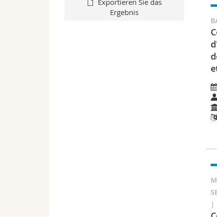
Exportieren Sie das
Ergebnis
B
C
d
d
e
M
S
|
C