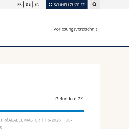
FR
DE
EN
SCHNELLZUGRIFF
für
Personenverzeichnis
Vorlesungsverzeichnis
Ortsplan
te
Bibliotheken
Webmail
Vorlesungsverzeichnis
MyUnifr
Gefunden:
23
 PRéALABLE MASTER | HS-2026 | UE-
80