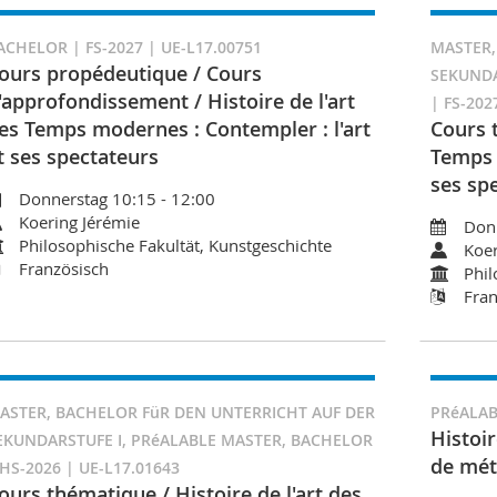
ACHELOR | FS-2027 | UE-L17.00751
MASTER,
ours propédeutique / Cours
SEKUNDA
'approfondissement / Histoire de l'art
| FS-202
es Temps modernes : Contempler : l'art
Cours t
t ses spectateurs
Temps 
ses sp
Donnerstag 10:15 - 12:00
Koering Jérémie
Donn
Philosophische Fakultät, Kunstgeschichte
Koer
Französisch
Phil
Fran
ASTER, BACHELOR FüR DEN UNTERRICHT AUF DER
PRéALAB
Histoir
EKUNDARSTUFE I, PRéALABLE MASTER, BACHELOR
de méth
 HS-2026 | UE-L17.01643
ours thématique / Histoire de l'art des