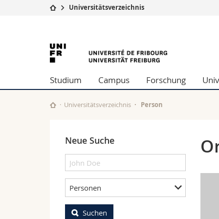
Universitätsverzeichnis
Universität
Fakultäten
University
Studium
Theologische Fa
Campus
Rechtswissensch
of
Forschung
Wirtschafts- un
Studium
Campus
Forschung
Univ
Universität
Philosophische 
Fribourg
Weiterbildung
Fak. für Erzieh
Math.-Nat. und
Universitätsverzeichnis
Person
Interfakultär
Neue Suche
Or
Personen
Suchen