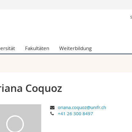
Informationen 
k.
Studieninteressier
aftliche Fak.
Studierende
d Sozialwissenschaftliche Fak.
Medien
ersität
Fakultäten
Weiterbildung
Fak.
Forschende
ungs- und Bildungswissenschaften
Mitarbeitende
 Med. Fak.
Doktorierende
iana Coquoz
oriana.coquoz@unifr.ch
+41 26 300 8497