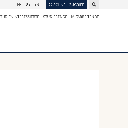
FR
DE
EN
SCHNELLZUGRIFF
STUDIENINTERESSIERTE
STUDIERENDE
MITARBEITENDE
für
Personenverzeichnis
Ortsplan
te
Bibliotheken
Webmail
Vorlesungsverzeichnis
MyUnifr