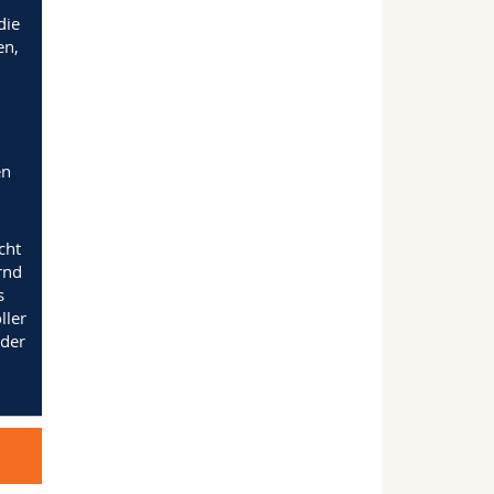
r
die
en,
,
en
cht
rnd
s
ller
 der