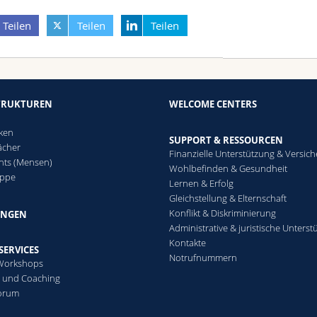
Teilen
Teilen
Teilen
TRUKTUREN
WELCOME CENTERS
n
eken
SUPPORT & RESSOURCEN
ächer
Finanzielle Unterstützung & Versic
nts (Mensen)
Wohlbefinden & Gesundheit
ippe
Lernen & Erfolg
Gleichstellung & Elternschaft
Konflikt & Diskriminierung
NGEN
Administrative & juristische Unters
Kontakte
SERVICES
Notrufnummern
 Workshops
 und Coaching
Forum