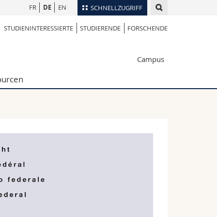
FR
DE
EN
SCHNELLZUGRIFF
STUDIENINTERESSIERTE
STUDIERENDE
FORSCHENDE
für
Personenverzeichnis
Ortsplan
te
Campus
Bibliotheken
Webmail
ourcen
Vorlesungsverzeichnis
MyUnifr