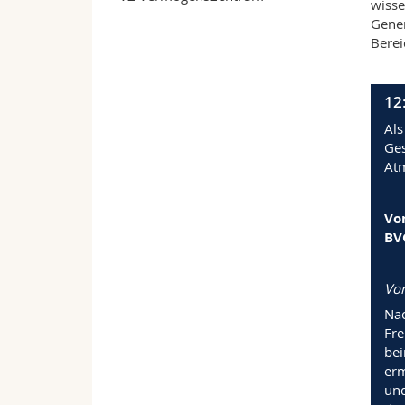
wisse
Gener
Berei
12
Als
Ges
Atm
Vo
BV
Von
Nac
Fre
bei
erm
und