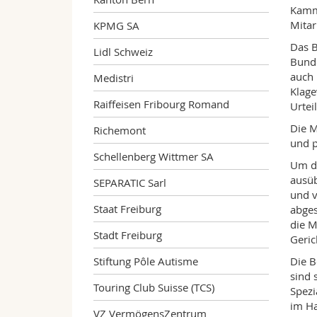
Kamme
Mitar
KPMG SA
Das B
Lidl Schweiz
Bunde
auch 
Medistri
Klage
Raiffeisen Fribourg Romand
Urtei
Die M
Richemont
und p
Schellenberg Wittmer SA
Um di
ausüb
SEPARATIC Sarl
und v
Staat Freiburg
abges
die M
Stadt Freiburg
Geric
Stiftung Pôle Autisme
Die B
sind 
Touring Club Suisse (TCS)
Spezi
im Ha
VZ VermögensZentrum