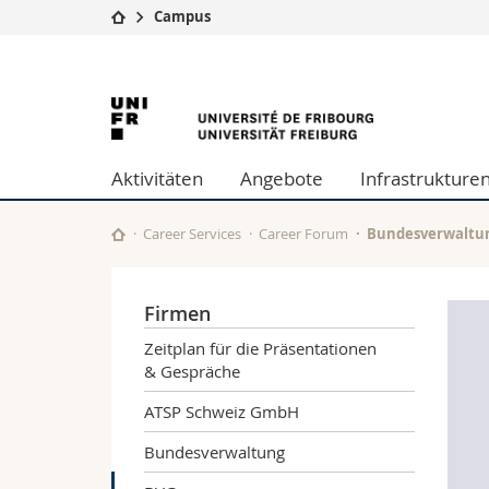
Campus
Universität
Fakultäten
Universität
Studium
Theologische Fa
Campus
Rechtswissensch
Freiburg
Forschung
Wirtschafts- un
Aktivitäten
Angebote
Infrastrukture
Universität
Philosophische 
Weiterbildung
Fak. für Erzieh
Math.-Nat. und
Career Services
Career Forum
Bundesverwaltun
Interfakultär
Firmen
Zeitplan für die Präsentationen
& Gespräche
ATSP Schweiz GmbH
Bundesverwaltung