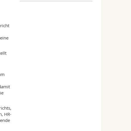
richt
seine
llt
ium
damit
ie
ichts,
n, HR-
tende