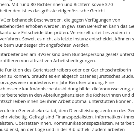
rn. Mit rund 80 Richterinnen und Richtern sowie 370
beitenden ist es das grösste eidgenössische Gericht.
VGer behandelt Beschwerden, die gegen Verfügungen von
sbehörden erhoben werden. In gewissen Bereichen kann das Ge
kantonale Entscheide überprüfen. Vereinzelt urteilt es zudem in
verfahren. Soweit es nicht als letzte Instanz entscheidet, können 
le beim Bundesgericht angefochten werden.
itarbeitenden am BVGer sind dem Bundespersonalgesetz unterste
rofitieren von attraktiven Arbeitsbedingungen.
e Funktion des Gerichtsschreibers oder der Gerichtsschreiberin
en zu können, braucht es ein abgeschlossenes juristisches Stud
orzugsweise mindestens ein Jahr Berufserfahrung. Eine
chlossene kaufmännische Ausbildung bildet die Voraussetzung, 
itarbeitenden in den Abteilungskanzleien die Richter/innen und d
htsschreiber/innen bei ihrer Arbeit optimal unterstützen können.
erufe im Generalsekretariat, dem Dienstleistungszentrum des Ger
sehr vielseitig. Gefragt sind Finanzspezialisten, Informatiker/-inne
alisten, Übersetzer/innen, Kommunikationsspezialisten, Mitarbei
usdienst, an der Loge und in der Bibliothek. Zudem arbeiten