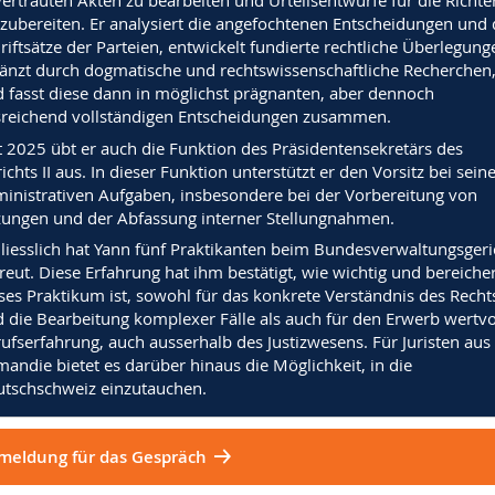
ertrauten Akten zu bearbeiten und Urteilsentwürfe für die Richte
zubereiten. Er analysiert die angefochtenen Entscheidungen und 
riftsätze der Parteien, entwickelt fundierte rechtliche Überlegung
änzt durch dogmatische und rechtswissenschaftliche Recherchen
 fasst diese dann in möglichst prägnanten, aber dennoch
reichend vollständigen Entscheidungen zusammen.
t 2025 übt er auch die Funktion des Präsidentensekretärs des
ichts II aus. In dieser Funktion unterstützt er den Vorsitz bei sein
inistrativen Aufgaben, insbesondere bei der Vorbereitung von
zungen und der Abfassung interner Stellungnahmen.
liesslich hat Yann fünf Praktikanten beim Bundesverwaltungsgeri
reut. Diese Erfahrung hat ihm bestätigt, wie wichtig und bereiche
ses Praktikum ist, sowohl für das konkrete Verständnis des Recht
 die Bearbeitung komplexer Fälle als auch für den Erwerb wertvo
ufserfahrung, auch ausserhalb des Justizwesens. Für Juristen aus
andie bietet es darüber hinaus die Möglichkeit, in die
tschschweiz einzutauchen.
meldung für das Gespräch