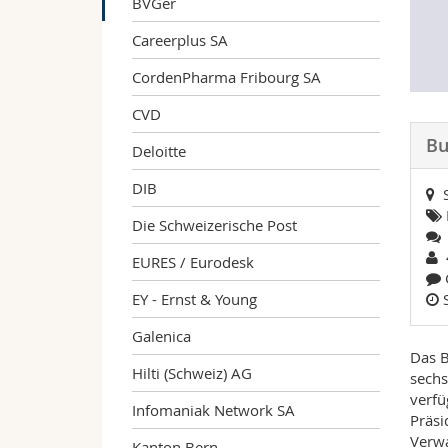
BVGer
Careerplus SA
CordenPharma Fribourg SA
CVD
Bu
Deloitte
DIB
Die Schweizerische Post
4
EURES / Eurodesk
EY - Ernst & Young
Galenica
Das B
Hilti (Schweiz) AG
sechs
verfü
Infomaniak Network SA
Präsi
Verwa
Kanton Bern