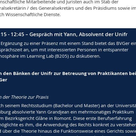
nschaftliche Mitarbeitende und Juristen auch im Stab der
alsekretärin / des Generalsekretärs und des Präsidiums sowie i
ch Wissenschaftliche Dienste.
:15 - 12:45 – Gespräch mit Yann, Absolvent der Unifr
 Ergänzung zu einer Präsenz mit einem Stand bietet das BVGer ei
prächszeit an, um mit interessierten Personen in entspannter
osphäre im Learning Lab (B205) zu diskutieren.
n den Bänken der Unifr zur Betreuung von Praktikanten be
Ger
 der Theorie zur Praxis
h seinem Rechtsstudium (Bachelor und Master) an der Universitä
iburg absolvierte Yann Grandjean ein mehrmonatiges Praktikum
m Bezirksgericht Glâne in Romont. Diese erste Berufserfahrung
öglichte es ihm, die Anwendung des Rechts konkret zu verstehe
 über die Theorie hinaus die Funktionsweise eines Gerichts sowi