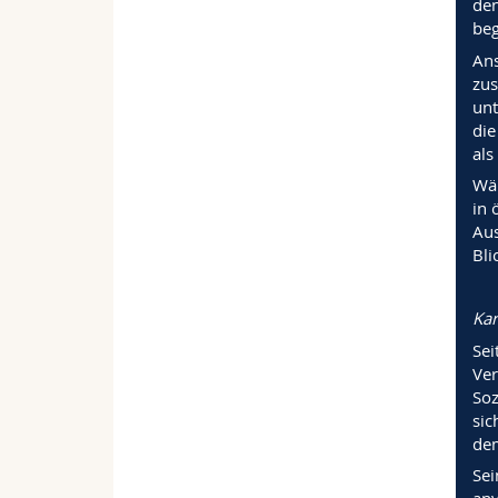
den
beg
Ans
zus
unt
die
als
Wäh
in 
Aus
Bli
Kar
Sei
Ver
Soz
sic
dem
Sei