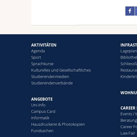
AKTIVITÄTEN
INFRAS
Agenda
Lagepla
Sport
Biblioth
Sprachkurse
Schliessf
Kulturelles und Gesellschaftliches
Restaura
Studierendenmedien
Kinderkr
Studierendenverbände
WOHNU
ANGEBOTE
Uni-Info
CAREER 
Campus Card
Events /
Informatik
Beratung
Hausdruckerei & Photokopien
Career 
Fundsachen
Law Fair