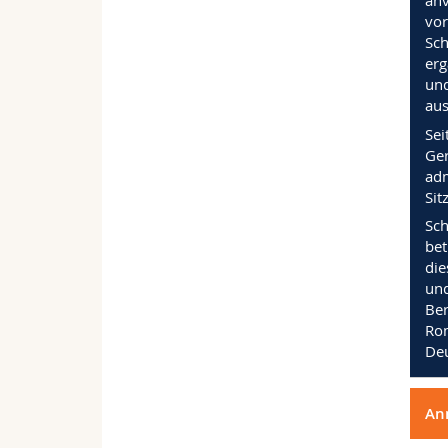
anv
vor
Sch
erg
und
aus
Sei
Ger
adm
Sit
Sch
bet
die
und
Ber
Rom
Deu
An