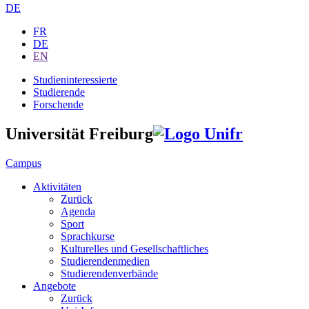
DE
FR
DE
EN
Studieninteressierte
Studierende
Forschende
Universität Freiburg
Campus
Aktivitäten
Zurück
Agenda
Sport
Sprachkurse
Kulturelles und Gesellschaftliches
Studierendenmedien
Studierendenverbände
Angebote
Zurück