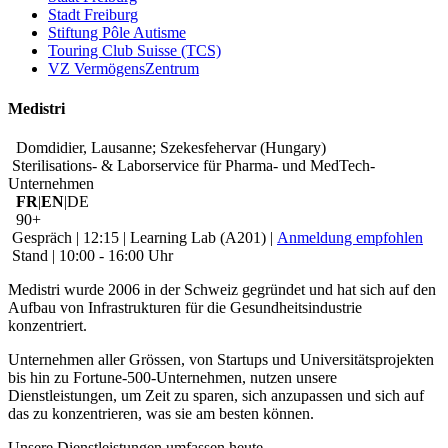
Stadt Freiburg
Stiftung Pôle Autisme
Touring Club Suisse (TCS)
VZ VermögensZentrum
Medistri
Domdidier, Lausanne; Szekesfehervar (Hungary)
Sterilisations- & Laborservice für Pharma- und MedTech-
Unternehmen
FR
|
EN
|DE
90+
Gespräch | 12:15 | Learning Lab (A201) |
Anmeldung empfohlen
Stand | 10:00 - 16:00 Uhr
Medistri wurde 2006 in der Schweiz gegründet und hat sich auf den
Aufbau von Infrastrukturen für die Gesundheitsindustrie
konzentriert.
Unternehmen aller Grössen, von Startups und Universitätsprojekten
bis hin zu Fortune-500-Unternehmen, nutzen unsere
Dienstleistungen, um Zeit zu sparen, sich anzupassen und sich auf
das zu konzentrieren, was sie am besten können.
Unsere Dienstleistungen umfassen heute