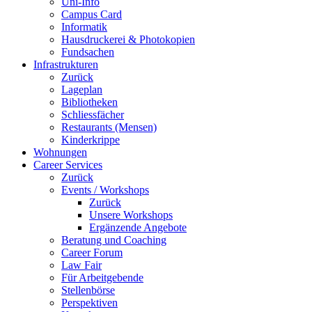
Uni-Info
Campus Card
Informatik
Hausdruckerei & Photokopien
Fundsachen
Infrastrukturen
Zurück
Lageplan
Bibliotheken
Schliessfächer
Restaurants (Mensen)
Kinderkrippe
Wohnungen
Career Services
Zurück
Events / Workshops
Zurück
Unsere Workshops
Ergänzende Angebote
Beratung und Coaching
Career Forum
Law Fair
Für Arbeitgebende
Stellenbörse
Perspektiven