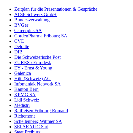
Zeitplan für die Präsentationen & Gespräche
ATSP Schweiz GmbH
Bundesverwaltung
BVGer
Careerplus SA
CordenPharma Fribourg SA
CVD
Deloitte
DIB
Die Schweizerische Post
EURES / Eurodesk
EY - Ernst & Young
Galenica
Hilti (Schweiz) AG
Infomaniak Network SA
Kanton Bern
KPMG SA
Lidl Schweiz
Medistri
Raiffeisen Fribourg Romand
Richemont
Schellenberg Wittmer SA
SEPARATIC Sarl
Staat Freiburg