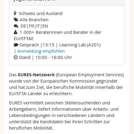
Math.-Nat. und Med. Fak.
Mitarbeitende
Webmail
Schweiz und Ausland
Alle Branchen
Interfakultär
Doktorierende
Vorlesungsverzeichnis
DE|FR|IT|EN
1 000+ Beraterinnen und Berater in der
MyUnifr
EU/EFTAE
Gespräch |13:15 | Learning Lab (A201)
|
Anmeldung empfohlen
Stand | 10:00 - 16:00 Uhr
Das
EURES-Netzwerk
(European Employment Services)
wurde von der Europäischen Kommission gegründet
und hat zum Ziel, die berufliche Mobilität innerhalb der
EU/EFTA-Länder zu erleichtern.
EURES vermittelt zwischen Stellensuchenden und
Arbeitgebern, liefert Informationen über Arbeits- und
Lebensbedingungen in verschiedenen Ländern und
unterstützt die Kandidaten bei ihren Schritten zur
beruflichen Mobilität.