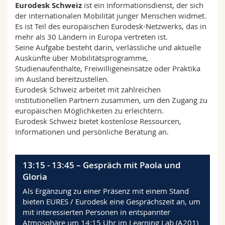
Eurodesk Schweiz
ist ein Informationsdienst, der sich
der internationalen Mobilität junger Menschen widmet.
Es ist Teil des europäischen Eurodesk-Netzwerks, das in
mehr als 30 Ländern in Europa vertreten ist.
Seine Aufgabe besteht darin, verlässliche und aktuelle
Auskünfte über Mobilitätsprogramme,
Studienaufenthalte, Freiwilligeneinsätze oder Praktika
im Ausland bereitzustellen.
Eurodesk Schweiz arbeitet mit zahlreichen
institutionellen Partnern zusammen, um den Zugang zu
europäischen Möglichkeiten zu erleichtern.
Eurodesk Schweiz bietet kostenlose Ressourcen,
Informationen und persönliche Beratung an.
13:15 - 13:45 – Gespräch mit Paola und
Gloria
Als Ergänzung zu einer Präsenz mit einem Stand
bieten EURES / Eurodesk eine Gesprächszeit an, um
mit interessierten Personen in entspannter
Atmosphäre um 14:15 Uhr im Learning Lab (A201)