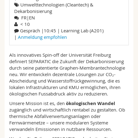
Math.-Nat. und Med. Fak.
Mitarbeitende
Umwelttechnologien (Cleantech) &
Webmail
Dekarbonisierung
FR|EN
Interfakultär
Doktorierende
Vorlesungsverzeichnis
< 10
Gespräch |10:45 | Learning Lab (A201)
|
Anmeldung empfohlen
MyUnifr
Als innovatives Spin-off der Universität Freiburg
definiert SEPARATIC die Zukunft der Dekarbonisierung
durch seine patentierte Graphen-Membrantechnologie
neu. Wir entwickeln dezentrale Lösungen zur CO₂-
Abscheidung und Wasserstoffrückgewinnung, die es
lokalen Infrastrukturen und KMU ermöglichen, ihren
ökologischen Fussabdruck aktiv zu reduzieren.
Unsere Mission ist es, den
ökologischen Wandel
zugänglich und wirtschaftlich rentabel zu gestalten. Ob
thermische Abfallverwertungsanlagen oder
Fernwärmenetze – unsere modularen Systeme
verwandeln Emissionen in nutzbare Ressourcen.