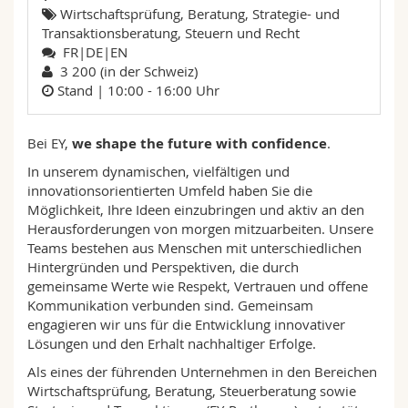
Math.-Nat. und Med. Fak.
Mitarbeitende
Wirtschaftsprüfung, Beratung, Strategie- und
Webmail
Transaktionsberatung, Steuern und Recht
FR|DE|EN
Interfakultär
Doktorierende
Vorlesungsverzeichnis
3 200 (in der Schweiz)
Stand | 10:00 - 16:00 Uhr
MyUnifr
Bei EY,
we
shape the future with confidence
.
In unserem dynamischen, vielfältigen und
innovationsorientierten Umfeld haben Sie die
Möglichkeit, Ihre Ideen einzubringen und aktiv an den
Herausforderungen von morgen mitzuarbeiten. Unsere
Teams bestehen aus Menschen mit unterschiedlichen
Hintergründen und Perspektiven, die durch
gemeinsame Werte wie Respekt, Vertrauen und offene
Kommunikation verbunden sind. Gemeinsam
engagieren wir uns für die Entwicklung innovativer
Lösungen und den Erhalt nachhaltiger Erfolge.
Als eines der führenden Unternehmen in den Bereichen
Wirtschaftsprüfung, Beratung, Steuerberatung sowie