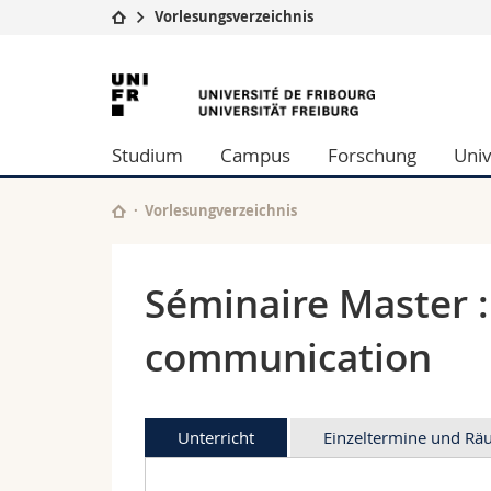
Vorlesungsverzeichnis
Universität
Fakultäten
Universität
Studium
Theologische Fa
Freiburg
Campus
Rechtswissensch
Studium
Campus
Forschung
Univ
Forschung
Wirtschafts- un
Universität
Philosophische 
Weiterbildung
Fak. für Erzieh
Vorlesungverzeichnis
Math.-Nat. und
Interfakultär
Séminaire Master : 
communication
Unterricht
Einzeltermine und R