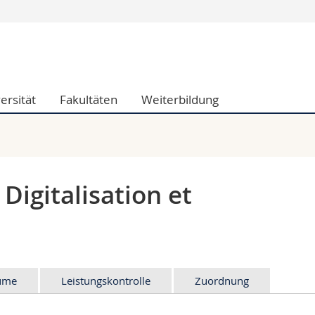
Informationen 
k.
Studieninteressier
aftliche Fak.
Studierende
ersität
Fakultäten
Weiterbildung
d Sozialwissenschaftliche Fak.
Medien
Fak.
Forschende
ungs- und Bildungswissenschaften
Mitarbeitende
 Med. Fak.
Doktorierende
Digitalisation et
äume
Leistungskontrolle
Zuordnung