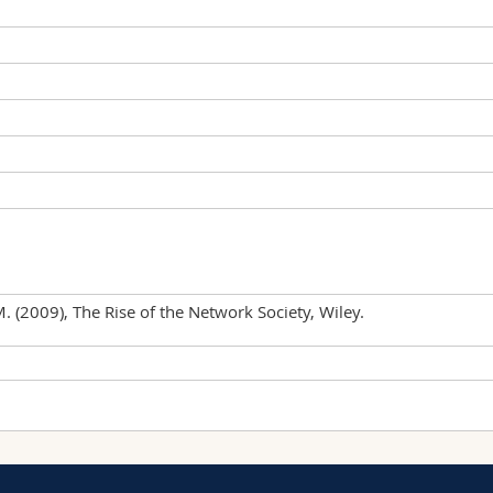
M. (2009), The Rise of the Network Society, Wiley.
rt der Unterrichtseinheit
Ort
FS-2026, Sommersession 2026
schaften
urs
PER 21, Raum B207