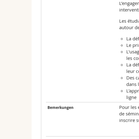
L’engagem
intervent
Les étudi
autour de
La déf
Le pri
L'usa
les c
La déf
leur 
Des c
dans 
L'app
ligne
Pour les 
Bemerkungen
de sémina
inscrire 