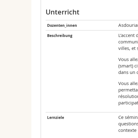
Unterricht
Asdouria
Dozenten_innen
L’accent 
Beschreibung
communica
villes, et
Vous all
(smart) c
dans un c
Vous all
permettan
résolutio
participa
Ce sémin
Lernziele
questions
contexte 