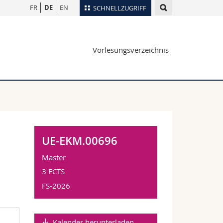
FR
DE
EN
SCHNELLZUGRIFF
für
Personenverzeichnis
Vorlesungsverzeichnis
Ortsplan
te
Bibliotheken
Webmail
Vorlesungsverzeichnis
MyUnifr
UE-EKM.00696
Master
3 ECTS
FS-2026
Kalender herunterladen