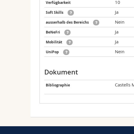
10
Verfügbarkeit
Ja
Soft Skills
Nein
ausserhalb des Bereichs
Ja
BeNeFri
Ja
Mobilität
Nein
UniPop
Dokument
Castells 
Bibliographie
Zählt für die folgenden Studienpläne:
Datum
Zeit
A
Fortlaufende Evaluation - 
BeNeFri - Wirtschafts- und Sozialwissen
18.02.2026
13:15 - 15:00
K
Version: 2018-SP_V01 - SES BeNeFri