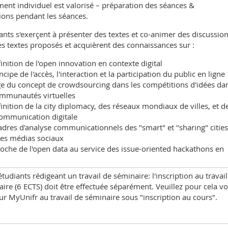
ent individuel est valorisé – préparation des séances &
ions pendant les séances.
ants s'exerçent à présenter des textes et co-animer des discussio
s textes proposés et acquièrent des connaissances sur :
inition de l'open innovation en contexte digital
ncipe de l'accès, l'interaction et la participation du public en ligne
ge du concept de crowdsourcing dans les compétitions d'idées da
ommunautés virtuelles
inition de la city diplomacy, des réseaux mondiaux de villes, et d
communication digitale
adres d'analyse communicationnels des "smart" et "sharing" cities
les médias sociaux
roche de l'open data au service des issue-oriented hackathons en
étudiants rédigeant un travail de séminaire: l'inscription au travail
ire (6 ECTS) doit être effectuée séparément. Veuillez pour cela v
sur MyUnifr au travail de séminaire sous "inscription au cours".