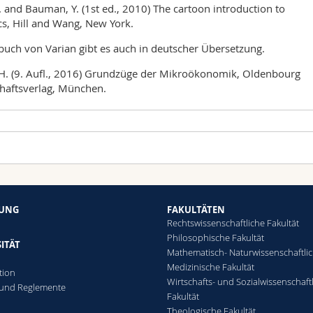
G. and Bauman, Y. (1st ed., 2010) The cartoon introduction to
s, Hill and Wang, New York.
buch von Varian gibt es auch in deutscher Übersetzung.
, H. (9. Aufl., 2016) Grundzüge der Mikroökonomik, Oldenbourg
haftsverlag, München.
rt der Unterrichtseinheit
Ort
025, Wintersession 2026
urs
PER 21, Raum A230
26 08:30 - 09:30
HUNG
FAKULTÄTEN
urs
PER 21, Raum A230
kroökonomie I
Rechtswissenschaftliche Fakultät
e
Philosophische Fakultät
urs
PER 21, Raum A230
ITÄT
dauer: 60 Min.
Mathematisch- Naturwissenschaftli
Medizinische Fakultät
tion
urs
PER 21, Raum A230
ECTS
Wirtschafts- und Sozialwissenschaft
 und Reglemente
Fakultät
n
urs
PER 21, Raum A230
026, Wiederholungssession 2026
Theologische Fakultät