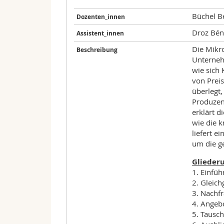
Büchel B
Dozenten_innen
Droz Bén
Assistent_innen
Die Mikr
Beschreibung
Unternehm
wie sich
von Prei
überlegt
Produzent
erklärt d
wie die k
liefert e
um die g
Glieder
1. Einfü
2. Gleich
3. Nachf
4. Angeb
5. Tausc