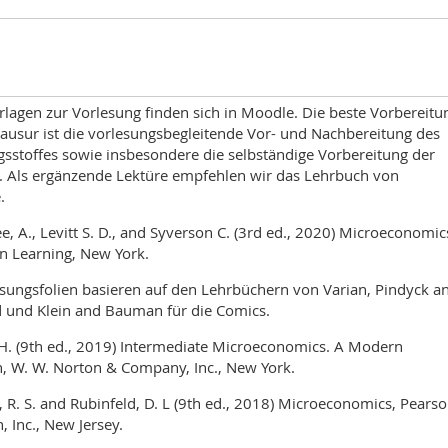
rlagen zur Vorlesung finden sich in Moodle. Die beste Vorbereitu
lausur ist die vorlesungsbegleitende Vor- und Nachbereitung des
gsstoffes sowie insbesondere die selbständige Vorbereitung der
 Als ergänzende Lektüre empfehlen wir das Lehrbuch von
.
e, A., Levitt S. D., and Syverson C. (3rd ed., 2020) Microeconomic
n Learning, New York.
esungsfolien basieren auf den Lehrbüchern von Varian, Pindyck a
d und Klein and Bauman für die Comics.
 H. (9th ed., 2019) Intermediate Microeconomics. A Modern
, W. W. Norton & Company, Inc., New York.
, R. S. and Rubinfeld, D. L (9th ed., 2018) Microeconomics, Pears
, Inc., New Jersey.