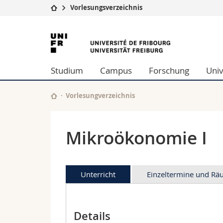
Vorlesungsverzeichnis
Universität
Fakultäten
Universität
Studium
Theologische Fa
Freiburg
Campus
Rechtswissensch
Studium
Campus
Forschung
Univ
Forschung
Wirtschafts- un
Universität
Philosophische 
Weiterbildung
Fak. für Erzieh
Vorlesungverzeichnis
Math.-Nat. und
Interfakultär
Mikroökonomie I
Unterricht
Einzeltermine und R
Details