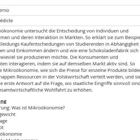
erno
édicte
oökonomie untersucht die Entscheidung von Individuen und
en und deren Interaktion in Märkten. So erklärt sie zum Beispie
 Kleidungs-Kaufentscheidungen von Studierenden in Abhängigkeit
sen und Einkommen ändern und wie eine Schokoladenfabrik sich
, wieviel sie produzieren möchte. Die Konsumenten und
en interagieren, indem sie auf demselben Markt aktiv sind. So
ie Mikroökonomie, wie sich die Preise für einzelne Produkte bilde
nappen Ressourcen in der Volskwirtschaft verteilt werden, und si
ine erste Antwort auf die Frage, wo staatliche Eingriffe sinnvoll sind
esamtwirtschaftliche Wohlfahrt zu erhöhen.
ung
hrung: Was ist Mikroökonomie?
gewicht
rage
ot
hökonomie