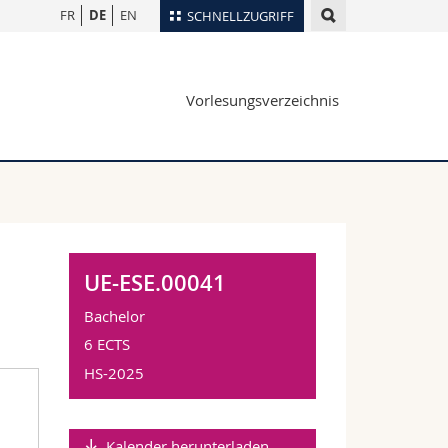
FR
DE
EN
SCHNELLZUGRIFF
für
Personenverzeichnis
Vorlesungsverzeichnis
Ortsplan
te
Bibliotheken
Webmail
Vorlesungsverzeichnis
MyUnifr
UE-ESE.00041
Bachelor
6 ECTS
HS-2025
Kalender herunterladen