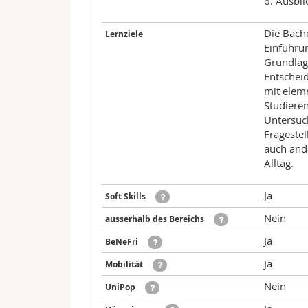
6. Ausbl
Die Bache
Lernziele
Einführu
Grundlage
Entschei
mit elem
Studiere
Untersuc
Fragestel
auch and
Alltag.
Ja
Soft Skills
Nein
ausserhalb des Bereichs
Ja
BeNeFri
Ja
Mobilität
Nein
UniPop