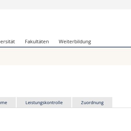
Informationen 
k.
Studieninteressier
aftliche Fak.
Studierende
ersität
Fakultäten
Weiterbildung
d Sozialwissenschaftliche Fak.
Medien
Fak.
Forschende
ungs- und Bildungswissenschaften
Mitarbeitende
 Med. Fak.
Doktorierende
äume
Leistungskontrolle
Zuordnung