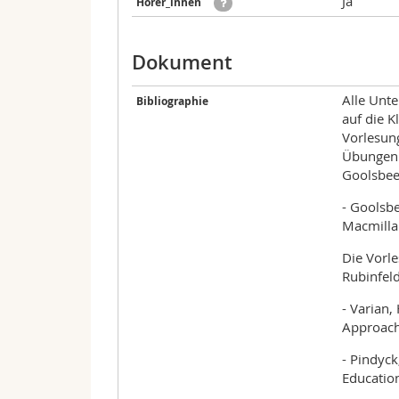
Ja
Hörer_innen
Dokument
Alle Unte
Bibliographie
auf die K
Vorlesun
Übungen.
Goolsbee
- Goolsbe
Macmilla
Die Vorl
Rubinfel
- Varian,
Approach
- Pindyck
Education