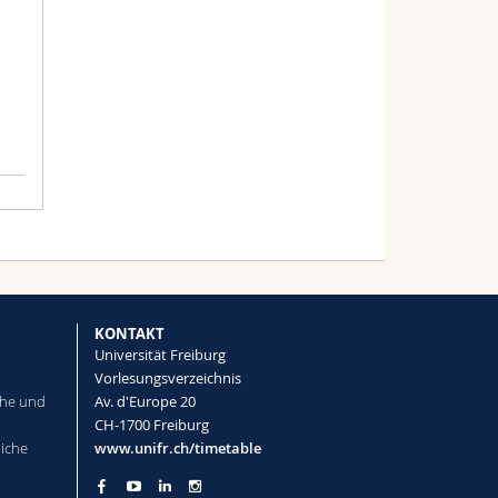
KONTAKT
Universität Freiburg
Vorlesungsverzeichnis
che und
Av. d'Europe 20
CH-1700 Freiburg
liche
www.unifr.ch/timetable