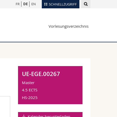
FR
DE
EN
SCHNELLZUGRIFF
für
Personenverzeichnis
Vorlesungsverzeichnis
Ortsplan
te
Bibliotheken
Webmail
Vorlesungsverzeichnis
MyUnifr
UE-EGE.00267
Master
4.5 ECTS
HS-2025
Kalender herunterladen