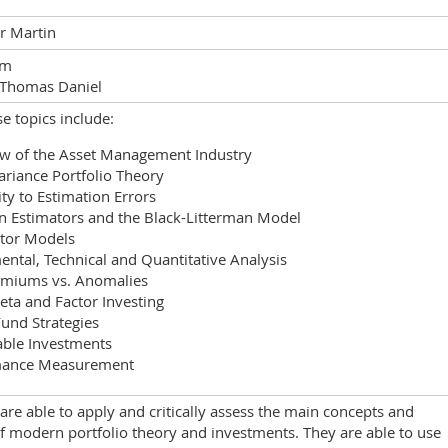
r Martin
im
 Thomas Daniel
e topics include:
ew of the Asset Management Industry
ariance Portfolio Theory
vity to Estimation Errors
an Estimators and the Black-Litterman Model
ctor Models
ntal, Technical and Quantitative Analysis
remiums vs. Anomalies
eta and Factor Investing
und Strategies
able Investments
mance Measurement
are able to apply and critically assess the main concepts and
f modern portfolio theory and investments. They are able to use