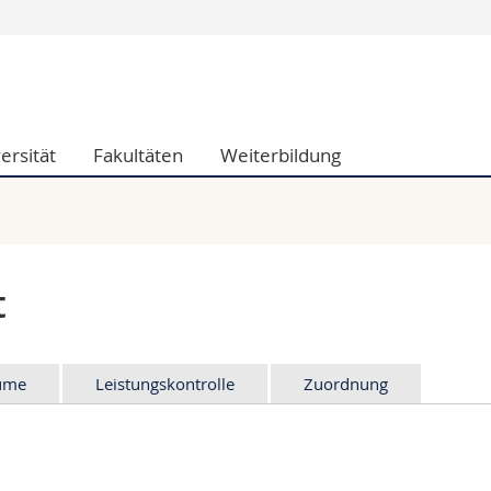
Informationen 
k.
Studieninteressier
aftliche Fak.
Studierende
ersität
Fakultäten
Weiterbildung
d Sozialwissenschaftliche Fak.
Medien
Fak.
Forschende
ungs- und Bildungswissenschaften
Mitarbeitende
 Med. Fak.
Doktorierende
t
äume
Leistungskontrolle
Zuordnung