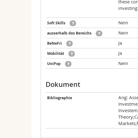
these con
investing
Nein
Soft Skills
Nein
ausserhalb des Bereichs
Ja
BeNeFri
Ja
Mobilität
Nein
UniPop
Dokument
Ang: Ass
Bibliographie
Investme
Investem
Theory;C
Markets;f