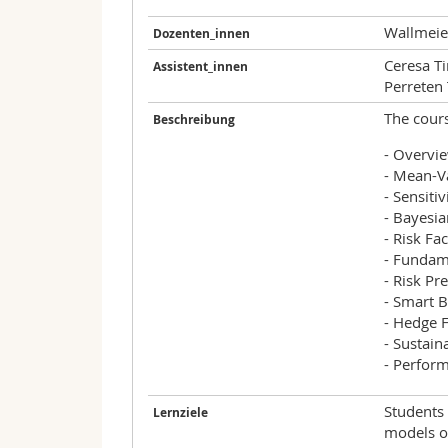
Wallmeie
Dozenten_innen
Ceresa T
Assistent_innen
Perreten
The cours
Beschreibung
- Overvi
- Mean-V
- Sensiti
- Bayesi
- Risk Fa
- Fundame
- Risk P
- Smart B
- Hedge F
- Sustain
- Perfor
Students 
Lernziele
models o