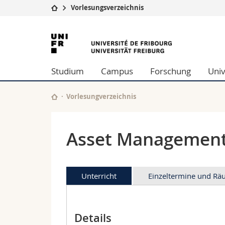
Vorlesungsverzeichnis
Universität
Fakultäten
Universität
Studium
Theologische Fa
Freiburg
Campus
Rechtswissensch
Studium
Campus
Forschung
Univ
Forschung
Wirtschafts- un
Universität
Philosophische 
Weiterbildung
Fak. für Erzieh
Vorlesungverzeichnis
Math.-Nat. und
Interfakultär
Asset Managemen
Unterricht
Einzeltermine und R
Details