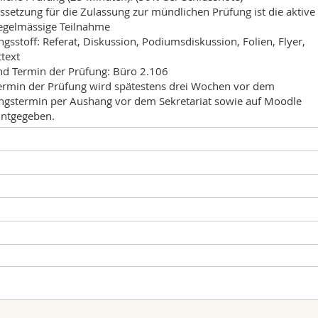
ssetzung für die Zulassung zur mündlichen Prüfung ist die aktive
egelmässige Teilnahme
gsstoff: Referat, Diskussion, Podiumsdiskussion, Folien, Flyer,
ttext
nd Termin der Prüfung: Büro 2.106
ermin der Prüfung wird spätestens drei Wochen vor dem
ngstermin per Aushang vor dem Sekretariat sowie auf Moodle
ntgegeben.
rt der Unterrichtseinheit
Ort
25, Sommersession 2025