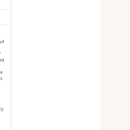
of
f
ed
ve
ls
cy