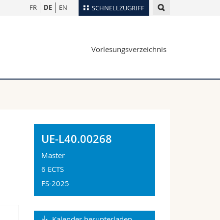
FR
DE
EN
SCHNELLZUGRIFF
für
Personenverzeichnis
Vorlesungsverzeichnis
Ortsplan
te
Bibliotheken
Webmail
Vorlesungsverzeichnis
MyUnifr
UE-L40.00268
Master
6 ECTS
FS-2025
Kalender herunterladen