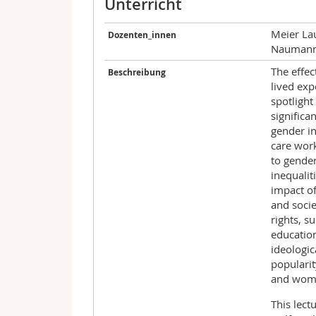
Unterricht
Meier La
Dozenten_innen
Naumann
The effec
Beschreibung
lived exp
spotligh
significa
gender in
care work
to gender
inequalit
impact of
and soci
rights, su
education
ideologic
popularit
and women
This lect