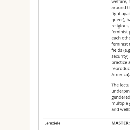
welfare, 
around th
fight ag
queer), h
religious,
feminist 
each othe
feminist 
fields (e
security)
practice 
reproduct
America)
The lectu
underpinn
gendered 
multiple 
and wellb
MASTER: 
Lernziele