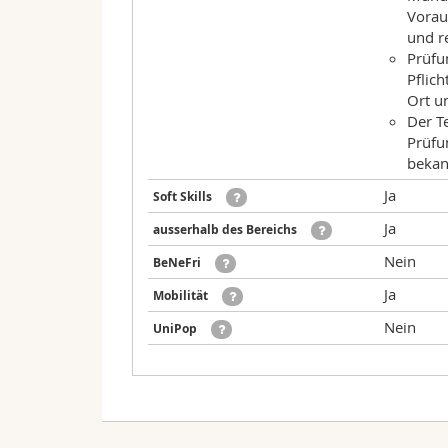
Vorau
und r
Prüfun
Pflich
Ort u
Der T
Prüfu
bekan
Ja
Soft Skills
Ja
ausserhalb des Bereichs
Nein
BeNeFri
Ja
Mobilität
Nein
UniPop
Zählt für die folgenden Studienpläne:
Datum
Zeit
A
Mündliche Prüfung - FS-20
Englische Sprache und Literatur 120