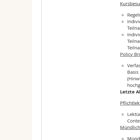
Kursbesu
Regel
Indiv
Teiln
Indiv
Teiln
Teiln
Policy Br
Verfas
Basis
(Hinw
hochg
Letzte A
Pflichtle
Lektü
Conte
Mündlich
Mündl