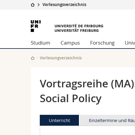
Vorlesungsverzeichnis
Universität
Fakultäten
Universität
Studium
Theologische Fa
Freiburg
Campus
Rechtswissensch
Studium
Campus
Forschung
Univ
Forschung
Wirtschafts- un
Universität
Philosophische 
Weiterbildung
Fak. für Erzieh
Vorlesungverzeichnis
Math.-Nat. und
Interfakultär
Vortragsreihe (MA)
Social Policy
Unterricht
Einzeltermine und R