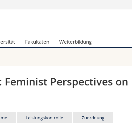
Informationen 
k.
Studieninteressier
aftliche Fak.
Studierende
ersität
Fakultäten
Weiterbildung
d Sozialwissenschaftliche Fak.
Medien
Fak.
Forschende
ungs- und Bildungswissenschaften
Mitarbeitende
 Med. Fak.
Doktorierende
: Feminist Perspectives on
äume
Leistungskontrolle
Zuordnung