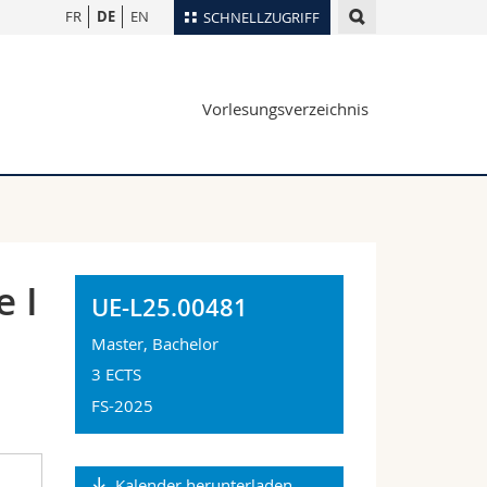
FR
DE
EN
SCHNELLZUGRIFF
für
Personenverzeichnis
Vorlesungsverzeichnis
Ortsplan
te
Bibliotheken
Webmail
Vorlesungsverzeichnis
MyUnifr
e I
UE-L25.00481
Master, Bachelor
3 ECTS
FS-2025
Kalender herunterladen