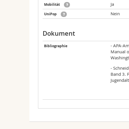
Ja
Mobilität
Nein
UniPop
Dokument
- APA-Ame
Bibliographie
Manual o
Washingt
- Schneid
Band 3. 
Jugendalt
Zählt für die folgenden Studienpläne:
Datum
Zeit
Ar
Prüfung - FS-2025, Sommers
Ergänzende Lehrveranstaltungen in phil