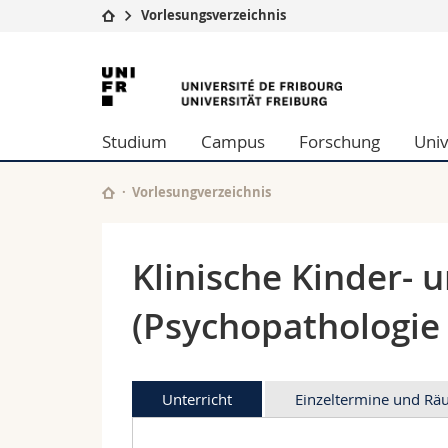
Vorlesungsverzeichnis
Universität
Fakultäten
Universität
Studium
Theologische Fa
Freiburg
Campus
Rechtswissensch
Studium
Campus
Forschung
Univ
Forschung
Wirtschafts- un
Universität
Philosophische 
Weiterbildung
Fak. für Erzieh
Vorlesungverzeichnis
Math.-Nat. und
Interfakultär
Klinische Kinder- 
(Psychopathologie 
Unterricht
Einzeltermine und R