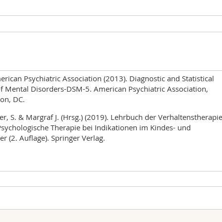
rican Psychiatric Association (2013). Diagnostic and Statistical
f Mental Disorders-DSM-5. American Psychiatric Association,
on, DC.
er, S. & Margraf J. (Hrsg.) (2019). Lehrbuch der Verhaltenstherapie
Psychologische Therapie bei Indikationen im Kindes- und
er (2. Auflage). Springer Verlag.
t der Unterrichtseinheit
Ort
ession 2025
.