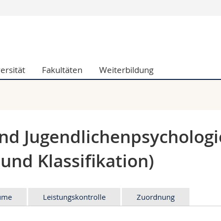
Informationen 
k.
Studieninteressier
aftliche Fak.
Studierende
ersität
Fakultäten
Weiterbildung
d Sozialwissenschaftliche Fak.
Medien
Fak.
Forschende
ungs- und Bildungswissenschaften
Mitarbeitende
 Med. Fak.
Doktorierende
und Jugendlichenpsychologi
und Klassifikation)
äume
Leistungskontrolle
Zuordnung