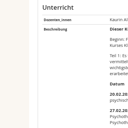
Unterricht
Kaurin A
Dozenten_innen
Dieser K
Beschreibung
Beginn: 
Kurses Kl
Teil 1: E
vermitte
wichtigs
erarbeite
Datu
20.02.20
psychisc
27.02.2
Psychoth
Psychothe