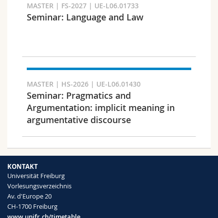
MASTER | FS-2027 | UE-L06.01733
Seminar: Language and Law
Fakultät und Bereich
MASTER | HS-2026 | UE-L06.01430
Seminar: Pragmatics and
Argumentation: implicit meaning in
argumentative discourse
KONTAKT
Universität Freiburg
Zielgruppe
Vorlesungsverzeichnis
Av. d'Europe 20
CH-1700 Freiburg
www.unifr.ch/timetable