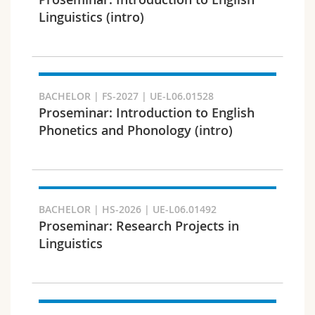
Math.-Nat. und Med. Fak.
Mitarbeitende
Webmail
Linguistics (intro)
Interfakultär
Doktorierende
Vorlesungsverzeichnis
Semester
MyUnifr
BACHELOR | FS-2027 | UE-L06.01528
Proseminar: Introduction to English
Phonetics and Phonology (intro)
Sprachen
BACHELOR | HS-2026 | UE-L06.01492
Proseminar: Research Projects in
Linguistics
Kursus