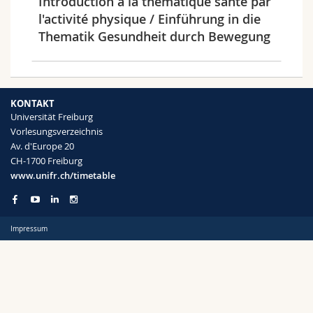
Introduction à la thématique santé par
Math.-Nat. und Med. Fak.
Mitarbeitende
Webmail
l'activité physique / Einführung in die
Thematik Gesundheit durch Bewegung
Interfakultär
Doktorierende
Vorlesungsverzeichnis
Semester
MyUnifr
KONTAKT
Universität Freiburg
Vorlesungsverzeichnis
Av. d'Europe 20
CH-1700 Freiburg
Sprachen
www.unifr.ch/timetable
Impressum
Kursus