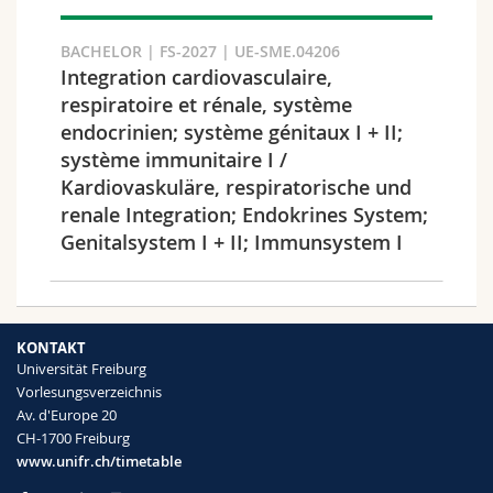
Suchen
BACHELOR | FS-2027 | UE-SME.04206
Integration cardiovasculaire,
Link kopieren
respiratoire et rénale, système
endocrinien; système génitaux I + II;
système immunitaire I /
Exportieren Sie das Ergebnis
Kardiovaskuläre, respiratorische und
renale Integration; Endokrines System;
Genitalsystem I + II; Immunsystem I
KONTAKT
Universität Freiburg
Vorlesungsverzeichnis
Av. d'Europe 20
CH-1700 Freiburg
www.unifr.ch/timetable