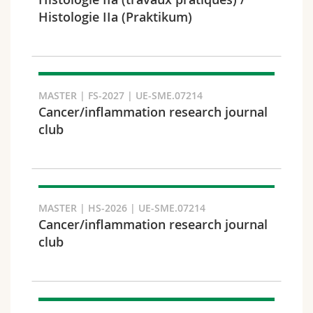
Math.-Nat. und Med. Fak.
Mitarbeitende
Webmail
Histologie IIa (Praktikum)
Interfakultär
Doktorierende
Vorlesungsverzeichnis
Semester
MyUnifr
MASTER | FS-2027 | UE-SME.07214
Cancer/inflammation research journal
club
Sprachen
MASTER | HS-2026 | UE-SME.07214
Cancer/inflammation research journal
club
Kursus