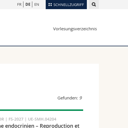
FR
DE
EN
SCHNELLZUGRIFF
für
Personenverzeichnis
Vorlesungsverzeichnis
Ortsplan
te
Bibliotheken
Webmail
Vorlesungsverzeichnis
MyUnifr
Gefunden:
9
R | FS-2027 | UE-SMH.04204
e endocrinien – Reproduction et