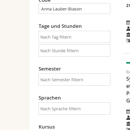
z
Tage und Stunden
Semester
B
S
e
P
Sprachen
G
Kursus