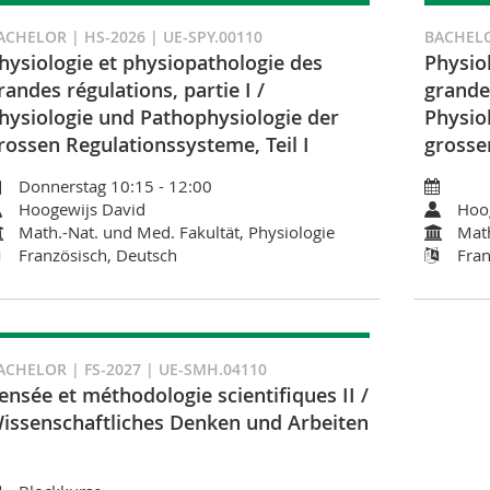
ACHELOR | HS-2026 | UE-SPY.00110
BACHELO
hysiologie et physiopathologie des
Physio
randes régulations, partie I /
grandes
hysiologie und Pathophysiologie der
Physio
rossen Regulationssysteme, Teil I
grosse
Donnerstag 10:15 - 12:00
Hoogewijs David
Hoo
Math.-Nat. und Med. Fakultät, Physiologie
Math
Französisch, Deutsch
Fran
ACHELOR | FS-2027 | UE-SMH.04110
ensée et méthodologie scientifiques II /
issenschaftliches Denken und Arbeiten