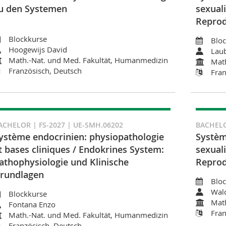
u den Systemen
sexuali
Reprod
Blockkurse
Blo
Hoogewijs David
Lau
Math.-Nat. und Med. Fakultät, Humanmedizin
Math
Französisch, Deutsch
Fran
ACHELOR | FS-2027 | UE-SMH.06202
BACHELO
ystème endocrinien: physiopathologie
Systèm
t bases cliniques / Endokrines System:
sexuali
athophysiologie und Klinische
Reprod
rundlagen
Blo
Wal
Blockkurse
Math
Fontana Enzo
Fran
Math.-Nat. und Med. Fakultät, Humanmedizin
Französisch, Deutsch