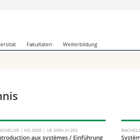
Informationen 
k.
Studieninteressier
aftliche Fak.
Studierende
ersität
Fakultäten
Weiterbildung
d Sozialwissenschaftliche Fak.
Medien
Fak.
Forschende
ungs- und Bildungswissenschaften
Mitarbeitende
 Med. Fak.
Doktorierende
hnis
ACHELOR | HS-2026 | UE-SMH.01203
BACHELO
ntroduction aux systèmes / Einführung
Systèm