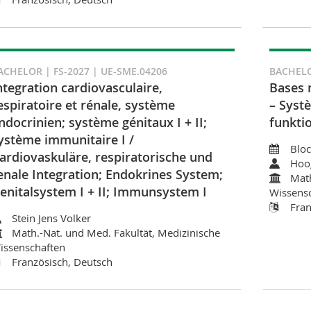
ACHELOR | FS-2027 | UE-SME.04206
BACHELO
ntegration cardiovasculaire,
Bases 
espiratoire et rénale, système
– Syst
ndocrinien; système génitaux I + II;
funkti
ystème immunitaire I /
Blo
ardiovaskuläre, respiratorische und
Hoo
enale Integration; Endokrines System;
Math
enitalsystem I + II; Immunsystem I
Wissens
Fran
Stein Jens Volker
Math.-Nat. und Med. Fakultät, Medizinische
issenschaften
Französisch, Deutsch