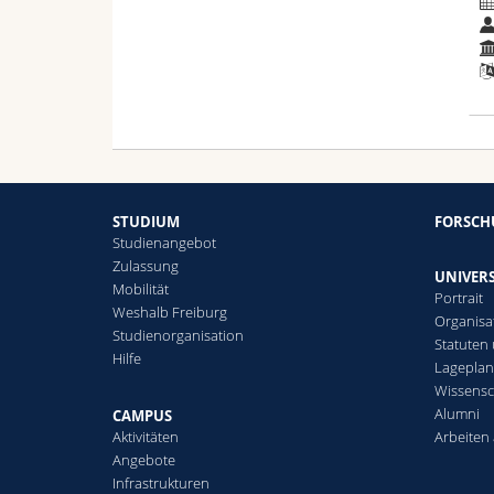
STUDIUM
FORSC
Studienangebot
Zulassung
UNIVERS
Mobilität
Portrait
Weshalb Freiburg
Organisa
Studienorganisation
Statuten
Hilfe
Lagepla
Wissensc
Alumni
CAMPUS
Aktivitäten
Arbeiten 
Angebote
Infrastrukturen