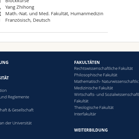
Blockkurse
Yang Zhihong
Math.-Nat. und Med. Fakultät, Humanmedizin
Französisch, Deutsch
HUNG
FAKULTÄTEN
Rechtswissenschaftliche Fakultät
Philosophische Fakultät
ITÄT
Mathematisch- Naturwissenschaftli
Medizinische Fakultät
tion
Wirtschafts- und Sozialwissenschaft
 und Reglemente
Fakultät
n
Theologische Fakultät
haft & Gesellschaft
Interfakultär
an der Universität
WEITERBILDUNG