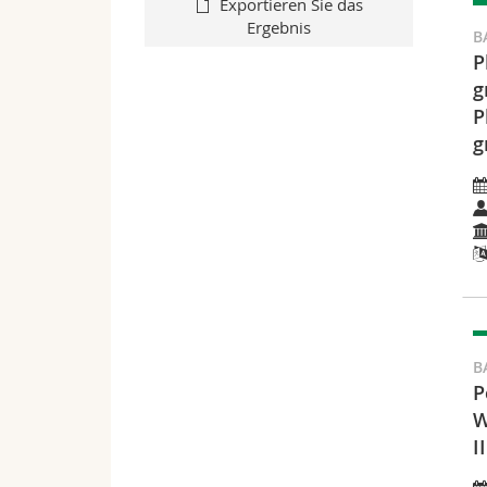
Exportieren Sie das
Ergebnis
B
P
g
P
g
B
P
W
II