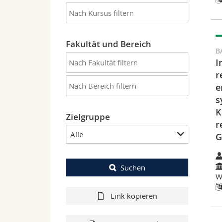
Fakultät und Bereich
B
I
r
e
s
K
Zielgruppe
r
Alle
G
Suchen
W
Link kopieren