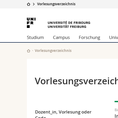
Vorlesungsverzeichnis
Universität
Fakultäten
Universität
Studium
Theologische Fa
Freiburg
Campus
Rechtswissensch
Studium
Campus
Forschung
Univ
Forschung
Wirtschafts- un
Universität
Philosophische 
Weiterbildung
Fak. für Erzieh
Vorlesungverzeichnis
Math.-Nat. und
Interfakultär
Vorlesungsverzeic
B
Dozent_in, Vorlesung oder
I
Code