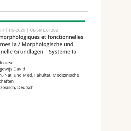
R | HS-2026 | UE-SME.01202
morphologiques et fonctionnelles
èmes Ia / Morphologische und
onelle Grundlagen – Systeme Ia
ckkurse
gewijs David
.-Nat. und Med. Fakultät, Medizinische
chaften
zösisch, Deutsch