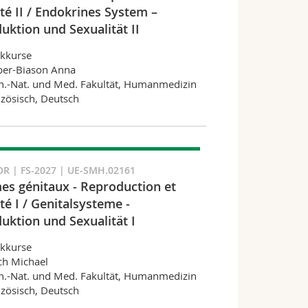
té II / Endokrines System –
uktion und Sexualität II
ckkurse
ber-Biason Anna
.-Nat. und Med. Fakultät, Humanmedizin
zösisch, Deutsch
R | FS-2027 | UE-SMH.02161
es génitaux - Reproduction et
té I / Genitalsysteme -
uktion und Sexualität I
ckkurse
ch Michael
.-Nat. und Med. Fakultät, Humanmedizin
zösisch, Deutsch