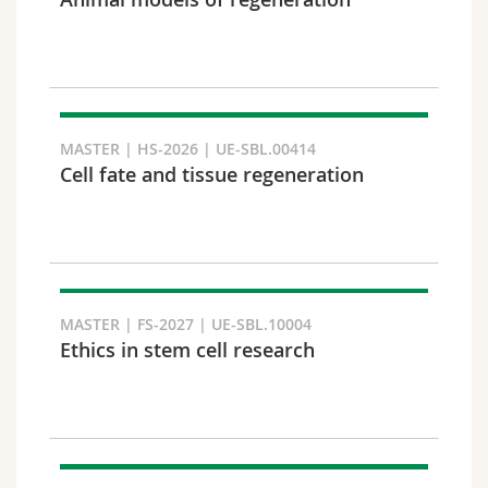
Math.-Nat. und Med. Fak.
Mitarbeitende
Webmail
Interfakultär
Doktorierende
Vorlesungsverzeichnis
Semester
MyUnifr
MASTER | HS-2026 | UE-SBL.00414
Cell fate and tissue regeneration
Sprachen
MASTER | FS-2027 | UE-SBL.10004
Ethics in stem cell research
Kursus