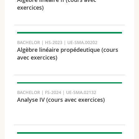
Math.-Nat. und Med. Fak.
Mitarbeitende
Webmail
exercices)
Interfakultär
Doktorierende
Vorlesungsverzeichnis
Semester
MyUnifr
BACHELOR | HS-2023 | UE-SMA.00202
Algèbre linéaire propédeutique (cours
avec exercices)
Sprachen
BACHELOR | FS-2024 | UE-SMA.02132
Analyse IV (cours avec exercices)
Kursus