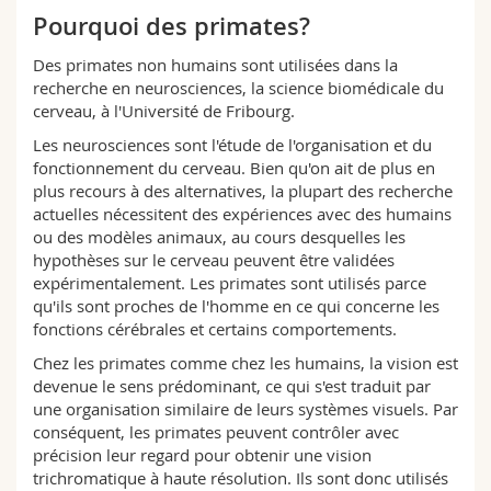
Sciences et médecine
Collaborateurs
Webmail
Pourquoi des primates?
Des primates non humains sont utilisées dans la
Interfacultaire
Doctorants
Programme des cours
recherche en neurosciences, la science biomédicale du
cerveau, à l'Université de Fribourg.
MyUnifr
Les neurosciences sont l'étude de l'organisation et du
fonctionnement du cerveau. Bien qu'on ait de plus en
plus recours à des alternatives, la plupart des recherche
actuelles nécessitent des expériences avec des humains
ou des modèles animaux, au cours desquelles les
hypothèses sur le cerveau peuvent être validées
expérimentalement. Les primates sont utilisés parce
qu'ils sont proches de l'homme en ce qui concerne les
fonctions cérébrales et certains comportements.
Chez les primates comme chez les humains, la vision est
devenue le sens prédominant, ce qui s'est traduit par
une organisation similaire de leurs systèmes visuels. Par
conséquent, les primates peuvent contrôler avec
précision leur regard pour obtenir une vision
trichromatique à haute résolution. Ils sont donc utilisés