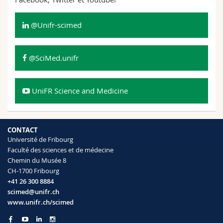
Sciences et médecine
Collaborateurs
Webmail
@Unifr-scimed
Interfacultaire
Doctorants
Programme des cours
@SciMed.unifr
MyUnifr
UniFR Science and Medicine
CONTACT
Université de Fribourg
Faculté des sciences et de médecine
Chemin du Musée 8
CH-1700 Fribourg
+41 26 300 8884
scimed@unifr.ch
www.unifr.ch/scimed