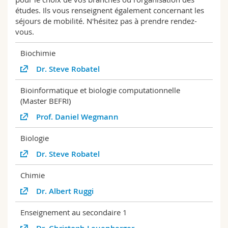
Sciences et médecine
Collaborateurs
Webmail
études. Ils vous renseignent également concernant les
séjours de mobilité. N'hésitez pas à prendre rendez-
vous.
Interfacultaire
Doctorants
Programme des cours
Biochimie
MyUnifr
Dr. Steve Robatel
Bioinformatique et biologie computationnelle
(Master BEFRI)
Prof. Daniel Wegmann
Biologie
Dr. Steve Robatel
Chimie
Dr. Albert Ruggi
Enseignement au secondaire 1