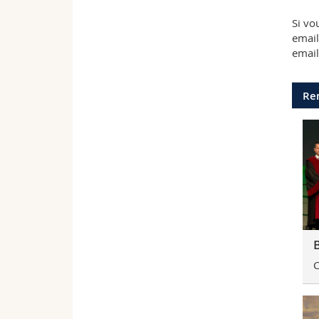
Si vo
email
email
Re
C