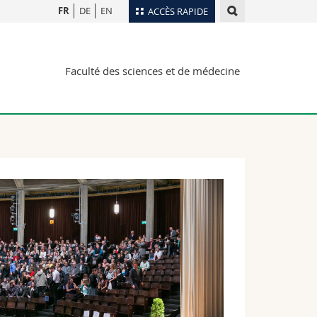
FR
DE
EN
ACCÈS RAPIDE
Annuaire du personnel
Faculté des sciences et de médecine
Plan d'accès
nts
Bibliothèques
Webmail
rs
Programme des cours
MyUnifr