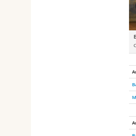
C
A
B
M
A
B