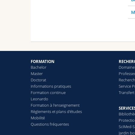
M
FORMATION
RECHER
Bachelor
Domaines
Master
Professe
Doctorat
Recherch
Informations pratiques
Service 
Formation continue
Transfer
Leonardo
Formation à l'enseignement
SERVICE
Règlements et plans d'études
Biblioth
Mobilité
Protecti
Questions fréquentes
SciMed-
Jardin b