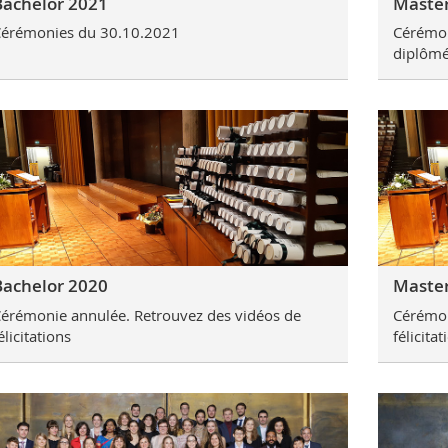
Bachelor 2021
Master
érémonies du 30.10.2021
Cérémon
diplômé
Bachelor 2020
Master
érémonie annulée. Retrouvez des vidéos de
Cérémon
élicitations
félicitat