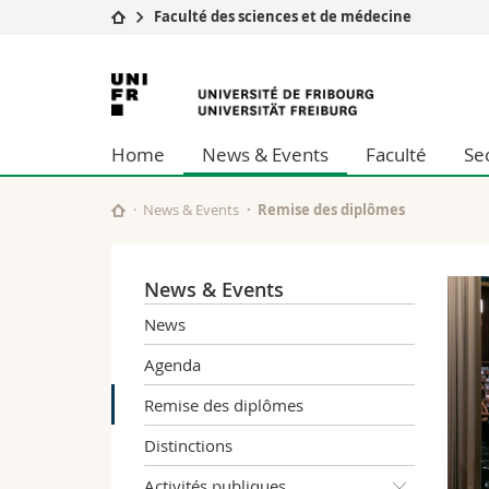
Faculté des sciences et de médecine
Université
Facultés
Université
Etudes
Théologie
de
Campus
Droit
Home
News & Events
Faculté
Se
Recherche
Sciences é
Fribourg
Université
Lettres et
Formation continue
Sciences de
News & Events
Remise des diplômes
Sciences e
Interfacult
News & Events
News
Agenda
Remise des diplômes
Distinctions
Activités publiques