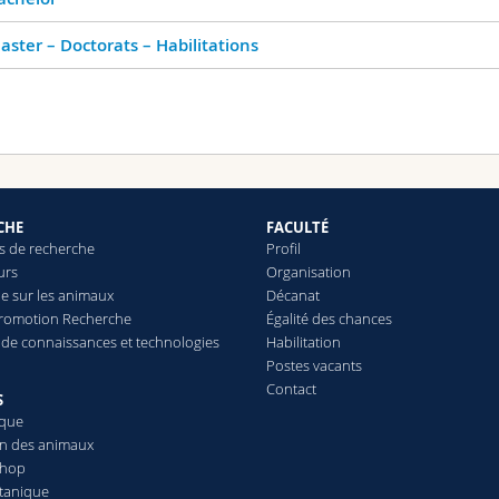
aster – Doctorats – Habilitations
CHE
FACULTÉ
 de recherche
Profil
urs
Organisation
e sur les animaux
Décanat
Promotion Recherche
Égalité des chances
t de connaissances et technologies
Habilitation
Postes vacants
Contact
S
èque
on des animaux
Shop
otanique