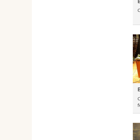
C
C
f