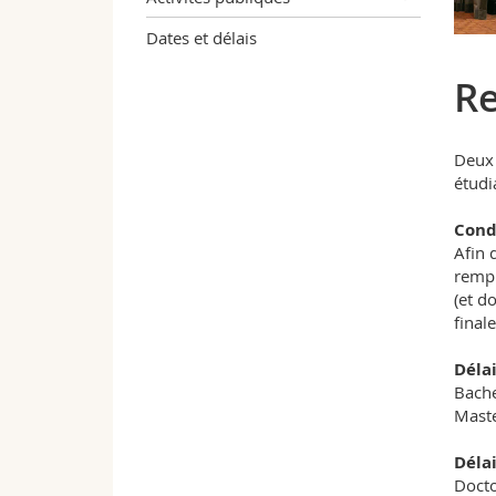
Dates et délais
Re
Deux 
étudi
Cond
Afin 
rempl
(et d
final
Déla
Bache
Mast
Délai
Docto