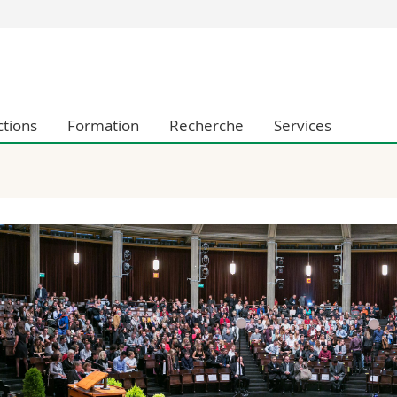
Vous êtes
Futurs étudia
Etudiants
ctions
Formation
Recherche
Services
conomiques et sociales et management
Médias
 sciences humaines
Chercheurs
 l'éducation et de la formation
Collaborateu
t médecine
Doctorants
aire