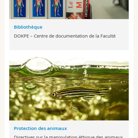
Sciences et médecine
Collaborateurs
Webmail
Interfacultaire
Doctorants
Programme des cours
Bibliothèque
DOKPE – Centre de documentation de la Faculté
MyUnifr
Protection des animaux
Directives sur la manipulation éthique des animaux