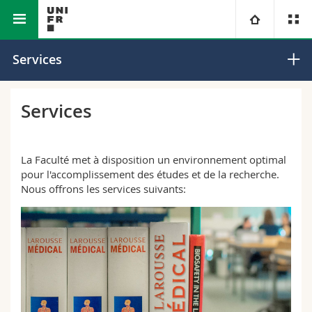
Faculté des sciences et de médecine
Université
Services
Facultés
Etudes
Services
Vous êtes
Campus
Théologie
La Faculté met à disposition un environnement optimal
Recherche
Ressources
Droit
Futurs étudiants
pour l'accomplissement des études et de la recherche.
Nous offrons les services suivants:
Université
Sciences économiques et sociales et management
Etudiants
Annuaire du personnel
Formation continue
Lettres et sciences humaines
Médias
Plan d'accès
Sciences de l'éducation et de la formation
Chercheurs
Bibliothèques