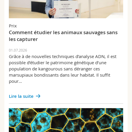
Sciences et médecine
Collaborateurs
Webmail
Interfacultaire
Doctorants
Programme des cours
Prix
Comment étudier les animaux sauvages sans
MyUnifr
les capturer
01.07.2026
Grâce à de nouvelles techniques d’analyse ADN, il est
possible d’étudier le patrimoine génétique d’une
population de kangourous sans déranger ces
marsupiaux bondissants dans leur habitat. Il suffit
pour…
Lire la suite