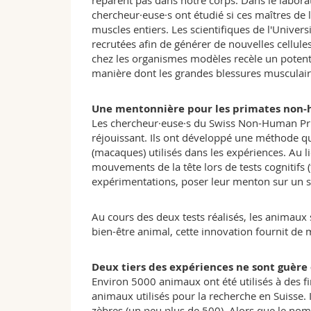
réparent pas dans notre corps. Dans le laborat
chercheur·euse·s ont étudié si ces maîtres de
muscles entiers. Les scientifiques de l'Unive
recrutées afin de générer de nouvelles cellule
chez les organismes modèles recèle un potentie
manière dont les grandes blessures musculaire
Une mentonnière pour les primates non
Les chercheur·euse·s du Swiss Non-Human Pri
réjouissant. Ils ont développé une méthode q
(macaques) utilisés dans les expériences. Au l
mouvements de la tête lors de tests cognitifs 
expérimentations, poser leur menton sur un s
Au cours des deux tests réalisés, les animaux 
bien-être animal, cette innovation fournit de 
Deux tiers des expériences ne sont guère
Environ 5000 animaux ont été utilisés à des f
animaux utilisés pour la recherche en Suisse. 
zèbres (un peu plus de 500). Alors que le no