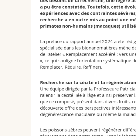
des besoins de la recherche, une légère a
a pu être constatée. Toutefois, cette év
expériences avec des contraintes sévères,
recherche a en outre mis au point une m
primates non-humains (macaques) utilisés
La préface du rapport annuel 2024 a été rédi
spécialisée dans les bionanomatières mène des
de l'atelier « Remplacement accéléré : vers u
», ce qui souligne l'orientation systématique d
Remplacer, Réduire, Raffiner).
Recherche sur la cécité et la régénératio
Une équipe dirigée par la Professeure Patrici
ralentir la cécité liée à l'âge et ainsi préserv
que ce composé, présent dans divers fruits, re
découverte offre des perspectives intéressantes
dégénérescence maculaire ou même la maladi
Les poissons-zèbres peuvent régénérer différe