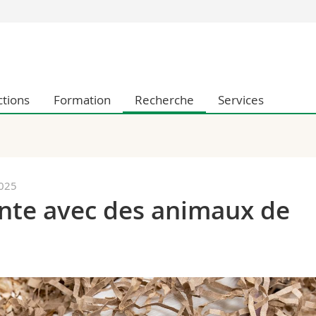
Vous êtes
Futurs étudia
Etudiants
ctions
Formation
Recherche
Services
conomiques et sociales et management
Médias
 sciences humaines
Chercheurs
 l'éducation et de la formation
Collaborateu
t médecine
Doctorants
aire
2025
nte avec des animaux de