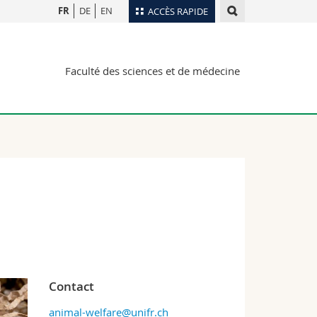
FR
DE
EN
ACCÈS RAPIDE
Annuaire du personnel
Faculté des sciences et de médecine
Plan d'accès
nts
Bibliothèques
Webmail
rs
Programme des cours
MyUnifr
Contact
animal-welfare@unifr.ch