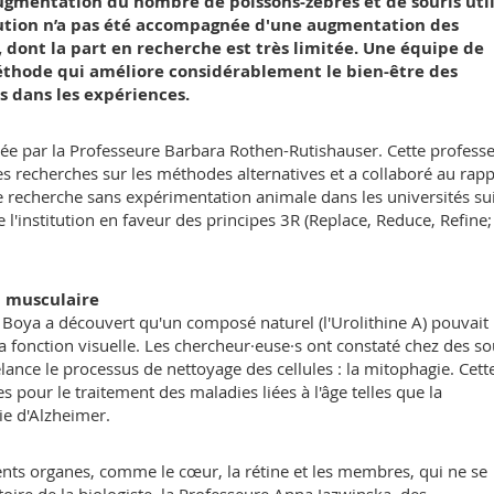
ugmentation du nombre de poissons-zèbres et de souris util
olution n’a pas été accompagnée d'une augmentation des
 dont la part en recherche est très limitée. Une équipe de
éthode qui améliore considérablement le bien-être des
 dans les expériences.
gée par la Professeure Barbara Rothen-Rutishauser. Cette profess
 recherches sur les méthodes alternatives et a collaboré au rapp
ne recherche sans expérimentation animale dans les universités su
e l'institution en faveur des principes 3R (Replace, Reduce, Refine;
n musculaire
a Boya a découvert qu'un composé naturel (l'Urolithine A) pouvait
er la fonction visuelle. Les chercheur·euse·s ont constaté chez des so
lance le processus de nettoyage des cellules : la mitophagie. Cett
 pour le traitement des maladies liées à l'âge telles que la
e d'Alzheimer.
nts organes, comme le cœur, la rétine et les membres, qui ne se