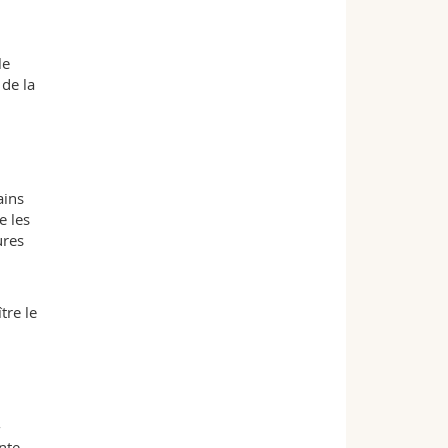
le
 de la
ains
e les
ures
tre le
-
nte