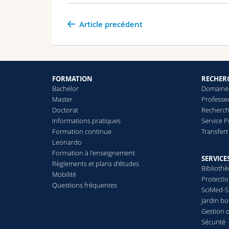
Article precédent
FORMATION
RECHER
Bachelor
Domaines
Master
Professe
Doctorat
Recherch
Informations pratiques
Service 
Formation continue
Transfer
Leonardo
Formation à l'enseignement
SERVICE
Règlements et plans d'études
Biblioth
Mobilité
Protecti
Questions fréquentes
SciMed-
Jardin b
Gestion 
Sécurité