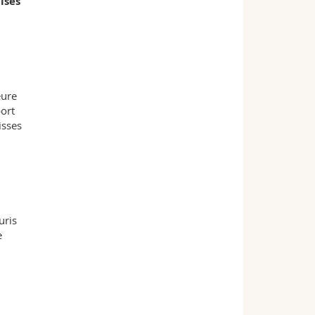
isés
eure
ort
isses
uris
e