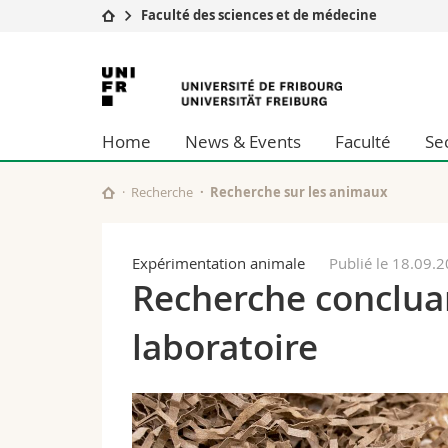
Faculté des sciences et de médecine
Université
Facultés
Université
Etudes
Théologie
de
Campus
Droit
Home
News & Events
Faculté
Se
Recherche
Sciences é
Fribourg
Université
Lettres et
Formation continue
Sciences de
Recherche
Recherche sur les animaux
Sciences e
Interfacult
Expérimentation animale
Publié le 18.09.
Recherche conclua
laboratoire