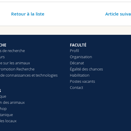
Retour à la liste
Article suiv
CHE
FACULTÉ
 de recherche
Profil
urs
Organisation
e sur les animaux
Décanat
Promotion Recherche
Égalité des chances
t de connaissances et technologies
Habilitation
Postes vacants
Contact
S
èque
on des animaux
Shop
otanique
des locaux