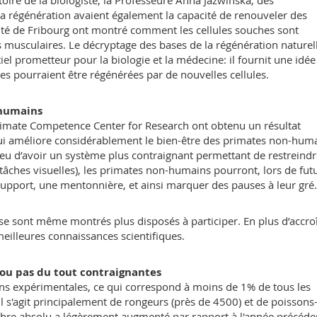
oire de la biologiste, la Professeure Anna Jazwinska, des
 la régénération avaient également la capacité de renouveler des
rsité de Fribourg ont montré comment les cellules souches sont
s musculaires. Le décryptage des bases de la régénération naturel
l prometteur pour la biologie et la médecine: il fournit une idée
s pourraient être régénérées par de nouvelles cellules.
-humains
mate Competence Center for Research ont obtenu un résultat
ui améliore considérablement le bien-être des primates non-hum
ieu d’avoir un système plus contraignant permettant de restreindr
(tâches visuelles), les primates non-humains pourront, lors de fut
upport, une mentonnière, et ainsi marquer des pauses à leur gré.
se sont même montrés plus disposés à participer. En plus d’accroî
meilleures connaissances scientifiques.
 ou pas du tout contraignantes
ins expérimentales, ce qui correspond à moins de 1% de tous les
Il s'agit principalement de rongeurs (près de 4500) et de poissons
mbre absolu a légèrement augmenté par rapport à l'année précéde