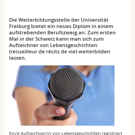
Math.-Nat. und Med. Fak.
Mitarbeitende
Webmail
Die Weiterbildungsstelle der Universität
Interfakultär
Doktorierende
Vorlesungsverzeichnis
Freiburg bietet ein neues Diplom in einem
aufstrebenden Berufszweig an: Zum ersten
MyUnifr
Mal in der Schweiz kann man sich zum
Aufzeichner von Lebensgeschichten
(recueilleur de récits de vie) weiterbilden
lassen.
Ein/e Aufzeichner/in von Lebensgeschichten registriert