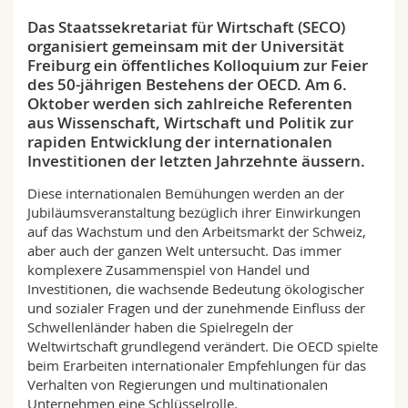
Math.-Nat. und Med. Fak.
Mitarbeitende
Webmail
Das Staatssekretariat für Wirtschaft (SECO)
organisiert gemeinsam mit der Universität
Interfakultär
Doktorierende
Vorlesungsverzeichnis
Freiburg ein öffentliches Kolloquium zur Feier
des 50-jährigen Bestehens der OECD. Am 6.
Oktober werden sich zahlreiche Referenten
MyUnifr
aus Wissenschaft, Wirtschaft und Politik zur
rapiden Entwicklung der internationalen
Investitionen der letzten Jahrzehnte äussern.
Diese internationalen Bemühungen werden an der
Jubiläumsveranstaltung bezüglich ihrer Einwirkungen
auf das Wachstum und den Arbeitsmarkt der Schweiz,
aber auch der ganzen Welt untersucht. Das immer
komplexere Zusammenspiel von Handel und
Investitionen, die wachsende Bedeutung ökologischer
und sozialer Fragen und der zunehmende Einfluss der
Schwellenländer haben die Spielregeln der
Weltwirtschaft grundlegend verändert. Die OECD spielte
beim Erarbeiten internationaler Empfehlungen für das
Verhalten von Regierungen und multinationalen
Unternehmen eine Schlüsselrolle.