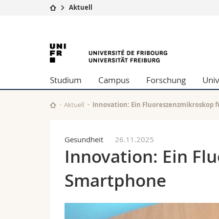
Aktuell
Universität
Fakultäten
University
Studium
Theologische Fa
Campus
Rechtswissensch
of
Forschung
Wirtschafts- un
Studium
Campus
Forschung
Univ
Universität
Philosophische 
Fribourg
Weiterbildung
Fak. für Erzieh
Math.-Nat. und
Aktuell
Innovation: Ein Fluoreszenzmikroskop 
Interfakultär
Gesundheit
26.11.2025
Innovation: Ein Fl
Smartphone