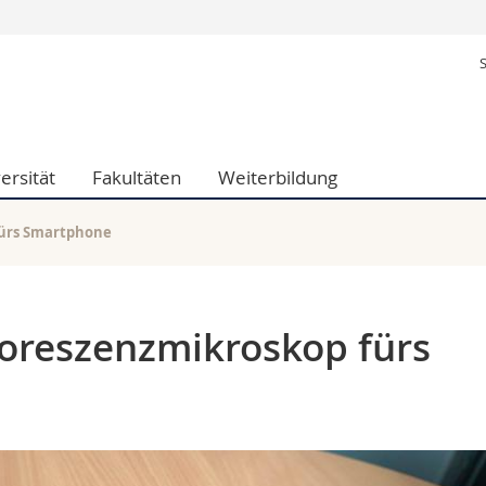
Informationen 
k.
Studieninteressier
aftliche Fak.
Studierende
d Sozialwissenschaftliche Fak.
Medien
ersität
Fakultäten
Weiterbildung
Fak.
Forschende
ungs- und Bildungswissenschaften
Mitarbeitende
 Med. Fak.
Doktorierende
fürs Smartphone
uoreszenzmikroskop fürs