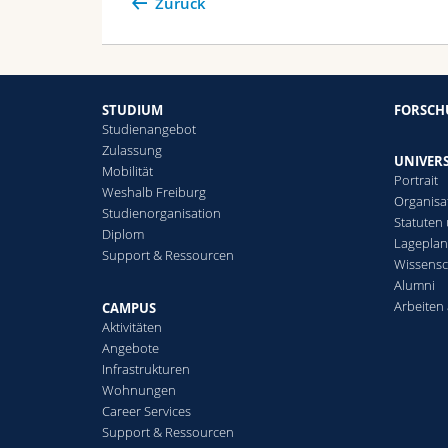
Zurück
STUDIUM
FORSC
Studienangebot
Zulassung
UNIVERS
Mobilität
Portrait
Weshalb Freiburg
Organisa
Studienorganisation
Statuten
Diplom
Lagepla
Support & Ressourcen
Wissensc
Alumni
Arbeiten 
CAMPUS
Aktivitäten
Angebote
Infrastrukturen
Wohnungen
Career Services
Support & Ressourcen