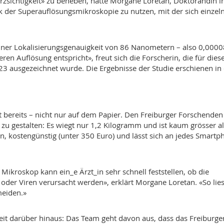
zsichtigkeit» zu beheben, hatte Morgane Loretan, Doktorandin i
ik der Superauflösungsmikroskopie zu nutzen, mit der sich einzel
einer Lokalisierungsgenauigkeit von 86 Nanometern – also 0,000
ren Auflösung entspricht», freut sich die Forscherin, die für dies
23 ausgezeichnet wurde. Die Ergebnisse der Studie erschienen in
t bereits – nicht nur auf dem Papier. Den Freiburger Forschenden 
u gestalten: Es wiegt nur 1,2 Kilogramm und ist kaum grösser al
n, kostengünstig (unter 350 Euro) und lässt sich an jedes Smartp
ikroskop kann ein_e Ärzt_in sehr schnell feststellen, ob die
der Viren verursacht werden», erklärt Morgane Loretan. «So lie
meiden.»
t darüber hinaus: Das Team geht davon aus, dass das Freiburge