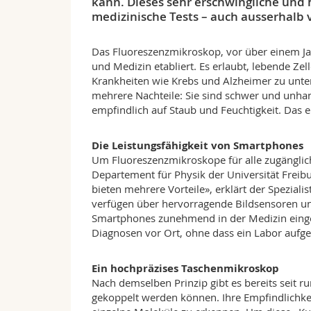
kann. Dieses sehr erschwingliche und 
medizinische Tests – auch ausserhalb v
Das Fluoreszenzmikroskop, vor über einem Jah
und Medizin etabliert. Es erlaubt, lebende Zel
Krankheiten wie Krebs und Alzheimer zu unt
mehrere Nachteile: Sie sind schwer und unhan
empfindlich auf Staub und Feuchtigkeit. Das e
Die Leistungsfähigkeit von Smartphones
Um Fluoreszenzmikroskope für alle zugänglic
Departement für Physik der Universität Freibu
bieten mehrere Vorteile», erklärt der Spezialis
verfügen über hervorragende Bildsensoren un
Smartphones zunehmend in der Medizin einge
Diagnosen vor Ort, ohne dass ein Labor aufg
Ein hochpräzises Taschenmikroskop
Nach demselben Prinzip gibt es bereits seit 
gekoppelt werden können. Ihre Empfindlichkei