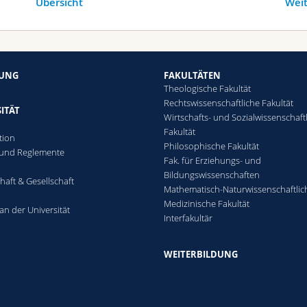
Übersicht
Weit
HUNG
FAKULTÄTEN
Theologische Fakultät
Rechtswissenschaftliche Fakultät
ITÄT
Wirtschafts- und Sozialwissenschaft
Fakultät
tion
Philosophische Fakultät
 und Reglemente
Fak. für Erziehungs- und
n
Bildungswissenschaften
haft & Gesellschaft
Mathematisch-Naturwissenschaftlic
Medizinische Fakultät
an der Universität
Interfakultär
WEITERBILDUNG