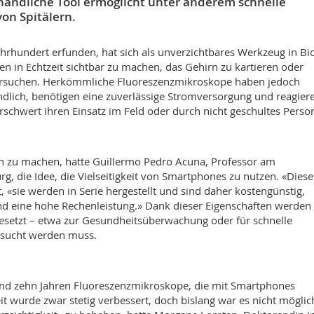
handliche Tool ermöglicht unter anderem schnelle
on Spitälern.
rhundert erfunden, hat sich als unverzichtbares Werkzeug in Bi
len in Echtzeit sichtbar zu machen, das Gehirn zu kartieren oder
ersuchen. Herkömmliche Fluoreszenzmikroskope haben jedoch
dlich, benötigen eine zuverlässige Stromversorgung und reagier
rschwert ihren Einsatz im Feld oder durch nicht geschultes Person
h zu machen, hatte Guillermo Pedro Acuna, Professor am
rg, die Idee, die Vielseitigkeit von Smartphones zu nutzen. «Diese
t, «sie werden in Serie hergestellt und sind daher kostengünstig,
d eine hohe Rechenleistung.» Dank dieser Eigenschaften werden
setzt – etwa zur Gesundheitsüberwachung oder für schnelle
esucht werden muss.
rund zehn Jahren Fluoreszenzmikroskope, die mit Smartphones
t wurde zwar stetig verbessert, doch bislang war es nicht möglic