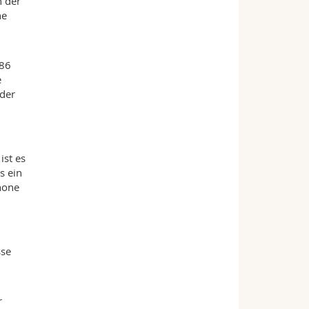
n der
ne
086
e
 der
ist es
s ein
hone
sse
r