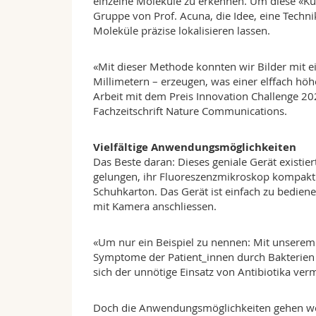
einzelne Moleküle zu erkennen. Um diese «Kur
Gruppe von Prof. Acuna, die Idee, eine Techn
Moleküle präzise lokalisieren lassen.
«Mit dieser Methode konnten wir Bilder mit 
Millimetern – erzeugen, was einer elffach höhe
Arbeit mit dem Preis Innovation Challenge 20
Fachzeitschrift Nature Communications.
Vielfältige Anwendungsmöglichkeiten
Das Beste daran: Dieses geniale Gerät existier
gelungen, ihr Fluoreszenzmikroskop kompakt z
Schuhkarton. Das Gerät ist einfach zu bediene
mit Kamera anschliessen.
«Um nur ein Beispiel zu nennen: Mit unserem M
Symptome der Patient_innen durch Bakterien o
sich der unnötige Einsatz von Antibiotika ver
Doch die Anwendungsmöglichkeiten gehen wei