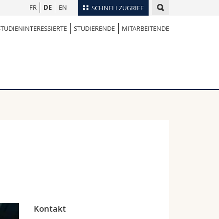
FR
DE
EN
SCHNELLZUGRIFF
STUDIENINTERESSIERTE
STUDIERENDE
MITARBEITENDE
für
Personenverzeichnis
Ortsplan
te
Bibliotheken
Webmail
Vorlesungsverzeichnis
MyUnifr
Kontakt