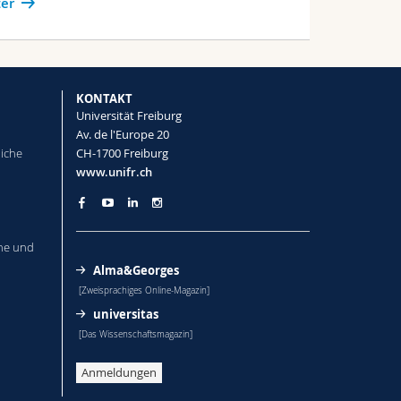
er
KONTAKT
Universität Freiburg
Av. de l'Europe 20
liche
CH-1700 Freiburg
www.unifr.ch
he und
Alma&Georges
[Zweisprachiges Online-Magazin]
universitas
[Das Wissenschaftsmagazin]
Anmeldungen