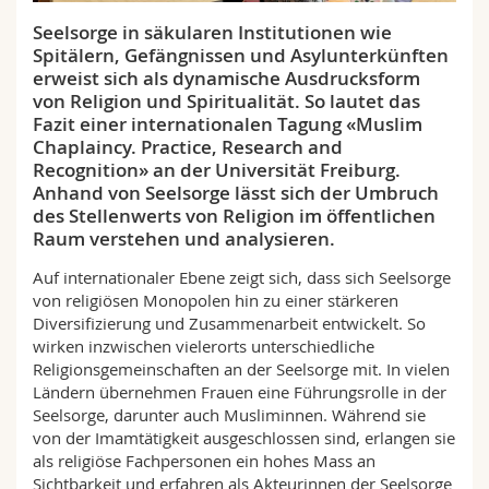
Math.-Nat. und Med. Fak.
Mitarbeitende
Webmail
Seelsorge in säkularen Institutionen wie
Spitälern, Gefängnissen und Asylunterkünften
Interfakultär
Doktorierende
Vorlesungsverzeichnis
erweist sich als dynamische Ausdrucksform
von Religion und Spiritualität. So lautet das
Fazit einer internationalen Tagung «Muslim
MyUnifr
Chaplaincy. Practice, Research and
Recognition» an der Universität Freiburg.
Anhand von Seelsorge lässt sich der Umbruch
des Stellenwerts von Religion im öffentlichen
Raum verstehen und analysieren.
Auf internationaler Ebene zeigt sich, dass sich Seelsorge
von religiösen Monopolen hin zu einer stärkeren
Diversifizierung und Zusammenarbeit entwickelt. So
wirken inzwischen vielerorts unterschiedliche
Religionsgemeinschaften an der Seelsorge mit. In vielen
Ländern übernehmen Frauen eine Führungsrolle in der
Seelsorge, darunter auch Musliminnen. Während sie
von der Imamtätigkeit ausgeschlossen sind, erlangen sie
als religiöse Fachpersonen ein hohes Mass an
Sichtbarkeit und erfahren als Akteurinnen der Seelsorge