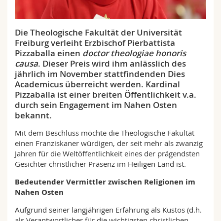
Math.-Nat. und Med. Fak.
Mitarbeitende
Webmail
Die Theologische Fakultät der Universität
Interfakultär
Doktorierende
Vorlesungsverzeichnis
Freiburg verleiht Erzbischof Pierbattista
Pizzaballa einen
doctor theologiae honoris
MyUnifr
causa
. Dieser Preis wird ihm anlässlich des
jährlich im November stattfindenden Dies
Academicus überreicht werden. Kardinal
Pizzaballa ist einer breiten Öffentlichkeit v.a.
durch sein Engagement im Nahen Osten
bekannt.
Mit dem Beschluss möchte die Theologische Fakultät
einen Franziskaner würdigen, der seit mehr als zwanzig
Jahren für die Weltöffentlichkeit eines der prägendsten
Gesichter christlicher Präsenz im Heiligen Land ist.
Bedeutender Vermittler zwischen Religionen im
Nahen Osten
Aufgrund seiner langjährigen Erfahrung als Kustos (d.h.
als Verantwortlicher für die wichtigsten christlichen