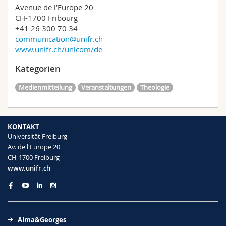
Avenue de l’Europe 20
CH-1700 Fribourg
+41 26 300 70 34
communication@unifr.ch
www.unifr.ch/unicom/de
Kategorien
Medienmitteilung
Veranstaltungen
Theologie
KONTAKT
Universität Freiburg
Av. de l'Europe 20
CH-1700 Freiburg
www.unifr.ch
Alma&Georges