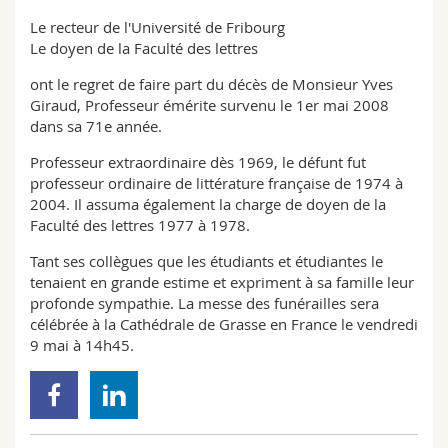
Math.-Nat. und Med. Fak.
Mitarbeitende
Webmail
Le recteur de l'Université de Fribourg
Le doyen de la Faculté des lettres
Interfakultär
Doktorierende
Vorlesungsverzeichnis
ont le regret de faire part du décès de Monsieur Yves
Giraud, Professeur émérite survenu le 1er mai 2008
MyUnifr
dans sa 71e année.
Professeur extraordinaire dès 1969, le défunt fut
professeur ordinaire de littérature française de 1974 à
2004. Il assuma également la charge de doyen de la
Faculté des lettres 1977 à 1978.
Tant ses collègues que les étudiants et étudiantes le
tenaient en grande estime et expriment à sa famille leur
profonde sympathie. La messe des funérailles sera
célébrée à la Cathédrale de Grasse en France le vendredi
9 mai à 14h45.