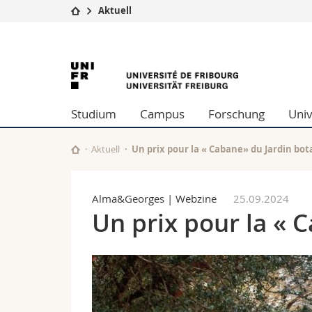
Aktuell
Universität
Fakultäten
University
Studium
Theologische Fa
Campus
Rechtswissensch
of
Forschung
Wirtschafts- un
Studium
Campus
Forschung
Univ
Universität
Philosophische 
Fribourg
Weiterbildung
Fak. für Erzieh
Math.-Nat. und
Aktuell
Un prix pour la « Cabane» du Jardin bo
Interfakultär
Alma&Georges | Webzine
25.09.2024
Un prix pour la « 