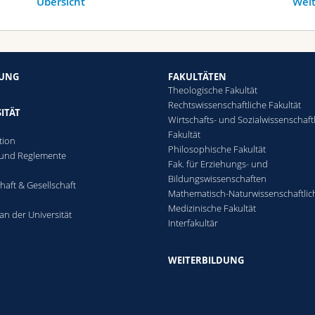
Übersicht
Weit
HUNG
FAKULTÄTEN
Theologische Fakultät
Rechtswissenschaftliche Fakultät
ITÄT
Wirtschafts- und Sozialwissenschaft
Fakultät
tion
Philosophische Fakultät
 und Reglemente
Fak. für Erziehungs- und
n
Bildungswissenschaften
haft & Gesellschaft
Mathematisch-Naturwissenschaftlic
Medizinische Fakultät
an der Universität
Interfakultär
WEITERBILDUNG