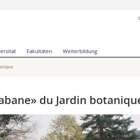
Informationen 
k.
Studieninteressier
aftliche Fak.
Studierende
d Sozialwissenschaftliche Fak.
Medien
ersität
Fakultäten
Weiterbildung
Fak.
Forschende
ungs- und Bildungswissenschaften
Mitarbeitende
 Med. Fak.
Doktorierende
tanique
Cabane» du Jardin botaniqu