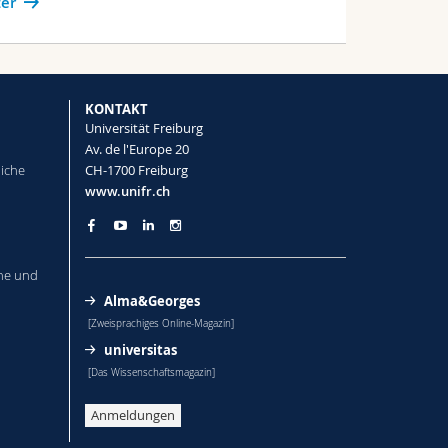
er
KONTAKT
Universität Freiburg
Av. de l'Europe 20
liche
CH-1700 Freiburg
www.unifr.ch
he und
Alma&Georges
[Zweisprachiges Online-Magazin]
universitas
[Das Wissenschaftsmagazin]
Anmeldungen