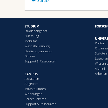
Zurück
STUDIUM
FORSC
Studienangebot
Zulassung
UNIVERS
Mobilität
Portrait
Weshalb Freiburg
Organisa
Studienorganisation
Statuten
Diplom
Lagepla
Support & Ressourcen
Wissensc
Alumni
Arbeiten 
CAMPUS
Aktivitäten
Angebote
Infrastrukturen
Wohnungen
Career Services
Support & Ressourcen