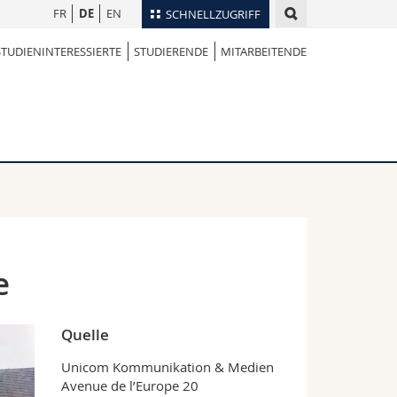
FR
DE
EN
SCHNELLZUGRIFF
STUDIENINTERESSIERTE
STUDIERENDE
MITARBEITENDE
für
Personenverzeichnis
Ortsplan
te
Bibliotheken
Webmail
Vorlesungsverzeichnis
MyUnifr
e
Quelle
Unicom Kommunikation & Medien
Avenue de l’Europe 20