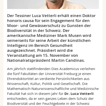
Math.-Nat. und Med. Fak.
Mitarbeitende
Webmail
Der Tessiner Luca Vetterli erhält einen Doktor
Interfakultär
Doktorierende
Vorlesungsverzeichnis
honoris causa für sein Engagement für den
Moor- und Gewässerschutz zu Gunsten der
MyUnifr
Biodiversität in der Schweiz. Der
amerikanische Mediziner Mark Musen wird
seinerseits für seine Arbeit der künstlichen
Intelligenz im Bereich Gesundheit
ausgezeichnet. Präsidiert wird die
Veranstaltung am 15. November von
Nationalratspräsident Martin Candinas.
Am jährlich stattfindenden Dies Academicus verleihen
die fünf Fakultäten der Universität Freiburg je einen
Ehrendoktortitel an verdiente Persönlichkeiten aus
Wissenschaft, Kultur, Politik und Gesellschaft. Die
Mathematisch-Naturwissenschaftliche und Medizinische
Fakultät hat sich in diesem Jahr für
Dr. Luca Vetterli
entschieden, da er sein ganzes Leben dem Schutz der
Biodiversität und der Feuchtgebiete in der Schweiz