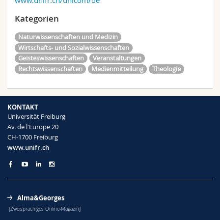
www.unifr.ch/unicom/de
Kategorien
Naturwissenschaften und Medizin
Wirtschafts- und Sozialwissenschaften
Geisteswissenschaften
Veranstaltungen
Rechtswissenschaften
Medienmitteilung
Theologie
KONTAKT
Universität Freiburg
Av. de l'Europe 20
CH-1700 Freiburg
www.unifr.ch
Alma&Georges
[Zweisprachiges Online-Magazin]