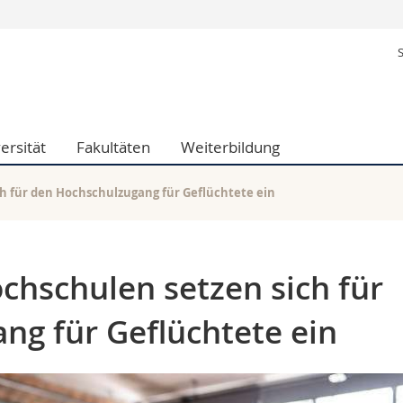
Informationen 
k.
Studieninteressier
aftliche Fak.
Studierende
d Sozialwissenschaftliche Fak.
Medien
ersität
Fakultäten
Weiterbildung
Fak.
Forschende
ungs- und Bildungswissenschaften
Mitarbeitende
 Med. Fak.
Doktorierende
h für den Hochschulzugang für Geflüchtete ein
chschulen setzen sich für
ng für Geflüchtete ein