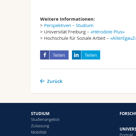
Weitere Informationen:
>
Perspektiven – Studium
> Universität Freiburg –
«Hérodote Plus»
> Hochschule für Soziale Arbeit –
«AlterEgauZ
Teilen
Teilen
Zurück
STUDIUM
FORSC
Studienangebot
Zulassung
UNIVERS
Mobilität
Portrait