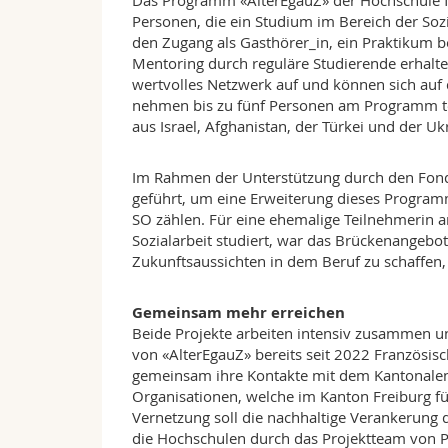
Das Programm «AlterEgauZ» der Hochschule für 
Personen, die ein Studium im Bereich der So
den Zugang als Gasthörer_in, ein Praktikum b
Mentoring durch reguläre Studierende erhalte
wertvolles Netzwerk auf und können sich auf 
nehmen bis zu fünf Personen am Programm tei
aus Israel, Afghanistan, der Türkei und der Uk
Im Rahmen der Unterstützung durch den Fon
geführt, um eine Erweiterung dieses Program
SO zählen. Für eine ehemalige Teilnehmerin a
Sozialarbeit studiert, war das Brückenangebot
Zukunftsaussichten in dem Beruf zu schaffen
Gemeinsam mehr erreichen
Beide Projekte arbeiten intensiv zusammen u
von «AlterEgauZ» bereits seit 2022 Französis
gemeinsam ihre Kontakte mit dem Kantonalen
Organisationen, welche im Kanton Freiburg fü
Vernetzung soll die nachhaltige Verankerung d
die Hochschulen durch das Projektteam von Pe