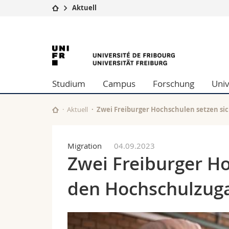
Aktuell
Universität
Fakultäten
University
Studium
Theologische Fa
Campus
Rechtswissensch
of
Forschung
Wirtschafts- un
Studium
Campus
Forschung
Univ
Universität
Philosophische 
Fribourg
Weiterbildung
Fak. für Erzieh
Math.-Nat. und
Aktuell
Zwei Freiburger Hochschulen setzen sic
Interfakultär
Migration
04.09.2023
Zwei Freiburger Ho
den Hochschulzuga