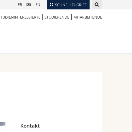
FR
DE
EN
SCHNELLZUGRIFF
STUDIENINTERESSIERTE
STUDIERENDE
MITARBEITENDE
für
Personenverzeichnis
Ortsplan
te
Bibliotheken
Webmail
Vorlesungsverzeichnis
MyUnifr
Kontakt