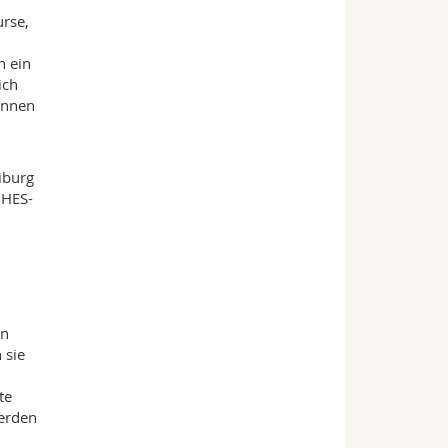
urse,
n ein
ich
innen
iburg
 HES-
en
 sie
te
werden