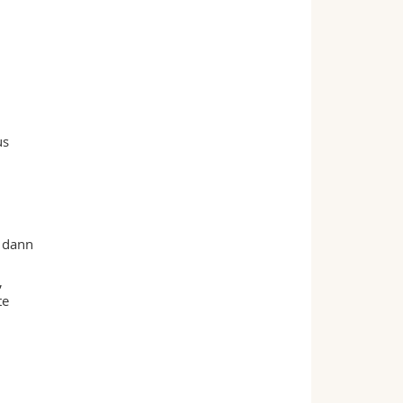
us
n dann
,
te