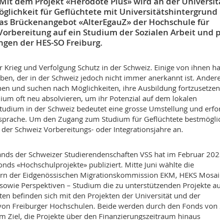
Mit dem Projekt «Hérodote Plus» wird an der Universit
öglichkeit für Geflüchtete mit Universitätshintergrund
Das Brückenangebot «AlterEgauZ» der Hochschule für
 Vorbereitung auf ein Studium der Sozialen Arbeit und 
ngen der HES-SO Freiburg.
r Krieg und Verfolgung Schutz in der Schweiz. Einige von ihnen h
en, der in der Schweiz jedoch nicht immer anerkannt ist. Ander
en und suchen nach Möglichkeiten, ihre Ausbildung fortzusetzen.
ium oft neu absolvieren, um ihr Potenzial auf dem lokalen
tudium in der Schweiz bedeutet eine grosse Umstellung und erfo
ensprache. Um den Zugang zum Studium für Geflüchtete bestmögli
der Schweiz Vorbereitungs- oder Integrationsjahre an.
nds der Schweizer Studierendenschaften VSS hat im Februar 20
nds «Hochschulprojekte» publiziert. Mitte Juni wählte die
rn der Eidgenössischen Migrationskommission EKM, HEKS Mosai
 sowie Perspektiven – Studium die zu unterstützenden Projekte au
en befinden sich mit den Projekten der Universität und der
 von Freiburger Hochschulen. Beide werden durch den Fonds von
em Ziel, die Projekte über den Finanzierungszeitraum hinaus