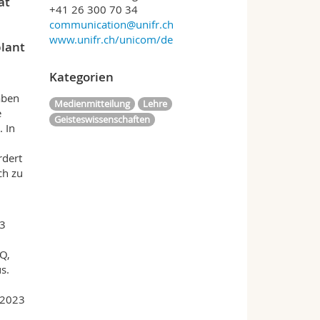
ät
+41 26 300 70 34
communication@unifr.ch
www.unifr.ch/unicom/de
plant
Kategorien
aben
Medienmitteilung
Lehre
e
Geisteswissenschaften
 In
rdert
ch zu
23
Q,
s.
 2023