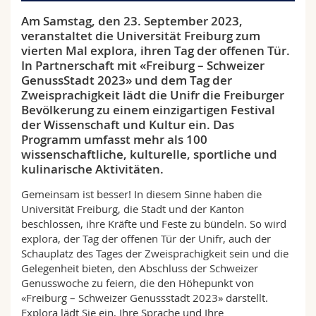
Math.-Nat. und Med. Fak.
Mitarbeitende
Webmail
Am Samstag, den 23. September 2023,
veranstaltet die Universität Freiburg zum
Interfakultär
Doktorierende
Vorlesungsverzeichnis
vierten Mal explora, ihren Tag der offenen Tür.
In Partnerschaft mit «Freiburg – Schweizer
GenussStadt 2023» und dem Tag der
MyUnifr
Zweisprachigkeit lädt die Unifr die Freiburger
Bevölkerung zu einem einzigartigen Festival
der Wissenschaft und Kultur ein. Das
Programm umfasst mehr als 100
wissenschaftliche, kulturelle, sportliche und
kulinarische Aktivitäten.
Gemeinsam ist besser! In diesem Sinne haben die
Universität Freiburg, die Stadt und der Kanton
beschlossen, ihre Kräfte und Feste zu bündeln. So wird
explora, der Tag der offenen Tür der Unifr, auch der
Schauplatz des Tages der Zweisprachigkeit sein und die
Gelegenheit bieten, den Abschluss der Schweizer
Genusswoche zu feiern, die den Höhepunkt von
«Freiburg – Schweizer Genussstadt 2023» darstellt.
Explora lädt Sie ein, Ihre Sprache und Ihre