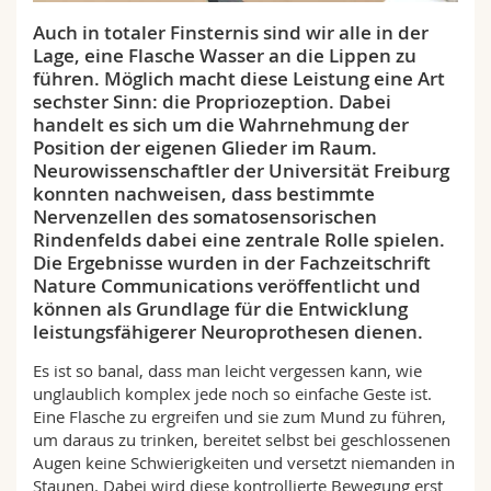
Math.-Nat. und Med. Fak.
Mitarbeitende
Webmail
Auch in totaler Finsternis sind wir alle in der
Lage, eine Flasche Wasser an die Lippen zu
Interfakultär
Doktorierende
Vorlesungsverzeichnis
führen. Möglich macht diese Leistung eine Art
sechster Sinn: die Propriozeption. Dabei
handelt es sich um die Wahrnehmung der
MyUnifr
Position der eigenen Glieder im Raum.
Neurowissenschaftler der Universität Freiburg
konnten nachweisen, dass bestimmte
Nervenzellen des somatosensorischen
Rindenfelds dabei eine zentrale Rolle spielen.
Die Ergebnisse wurden in der Fachzeitschrift
Nature Communications veröffentlicht und
können als Grundlage für die Entwicklung
leistungsfähigerer Neuroprothesen dienen.
Es ist so banal, dass man leicht vergessen kann, wie
unglaublich komplex jede noch so einfache Geste ist.
Eine Flasche zu ergreifen und sie zum Mund zu führen,
um daraus zu trinken, bereitet selbst bei geschlossenen
Augen keine Schwierigkeiten und versetzt niemanden in
Staunen. Dabei wird diese kontrollierte Bewegung erst