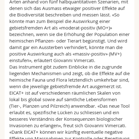
Arten anhand von fünf halbquantitativen Szenarien, mit
denen sich das Ausmass etwaiger positiver Effekte auf
die Biodiversität beschreiben und messen lässt. «So
könnte man zum Beispiel die Auswirkung einer
gebietsfremden Art als «moderat-positiv (MO+)»
bezeichnen, wenn sie die Erhöhung der Population einer
heimischen Pflanzen- oder Tierart begünstigt. Und wird
damit gar ein Aussterben verhindert, könnte man die
positive Auswirkung auch als «massiv-positiv» (MV+)
einstufen», erläutert Giovanni Vimercati.
Das Instrument gibt zudem Einblicke in die zugrunde
liegenden Mechanismen und zeigt, ob die Effekte auf die
heimische Fauna und Flora letztendlich umkehrbar sind,
wenn die jeweilige gebietsfremde Art ausgemerzt ist.
EICAT+ ist auf verschiedenen räumlichen Skalen von
lokal bis global sowie auf sämtliche Lebensformen
(Tier-, Planzen und Pilzreich) anwendbar. «Das neue Tool
erlaubt es, spezifische Lücken zu schliessen und ein
besseres Verständnis der Konsequenzen biologischer
Invasionen zu erlangen», freut sich Giovanni Vimercati.
«Dank EICAT+ können wir künftig eventuelle negative
Effekte von Massnahmen zur Kontrolle oder Beseitigung