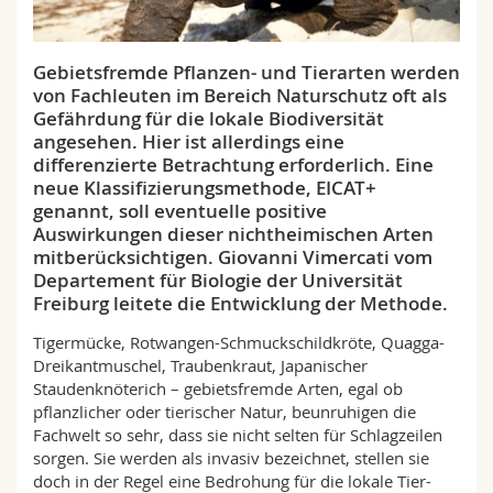
Math.-Nat. und Med. Fak.
Mitarbeitende
Webmail
Gebietsfremde Pflanzen- und Tierarten werden
Interfakultär
Doktorierende
Vorlesungsverzeichnis
von Fachleuten im Bereich Naturschutz oft als
Gefährdung für die lokale Biodiversität
MyUnifr
angesehen. Hier ist allerdings eine
differenzierte Betrachtung erforderlich. Eine
neue Klassifizierungsmethode, EICAT+
genannt, soll eventuelle positive
Auswirkungen dieser nichtheimischen Arten
mitberücksichtigen. Giovanni Vimercati vom
Departement für Biologie der Universität
Freiburg leitete die Entwicklung der Methode.
Tigermücke, Rotwangen-Schmuckschildkröte, Quagga-
Dreikantmuschel, Traubenkraut, Japanischer
Staudenknöterich – gebietsfremde Arten, egal ob
pflanzlicher oder tierischer Natur, beunruhigen die
Fachwelt so sehr, dass sie nicht selten für Schlagzeilen
sorgen. Sie werden als invasiv bezeichnet, stellen sie
doch in der Regel eine Bedrohung für die lokale Tier-