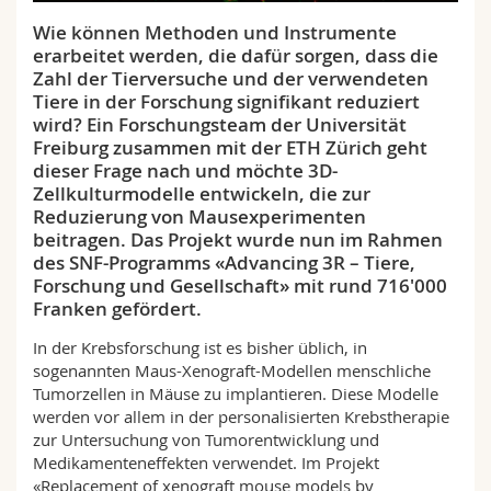
Math.-Nat. und Med. Fak.
Mitarbeitende
Webmail
Wie können Methoden und Instrumente
erarbeitet werden, die dafür sorgen, dass die
Interfakultär
Doktorierende
Vorlesungsverzeichnis
Zahl der Tierversuche und der verwendeten
Tiere in der Forschung signifikant reduziert
wird? Ein Forschungsteam der Universität
MyUnifr
Freiburg zusammen mit der ETH Zürich geht
dieser Frage nach und möchte 3D-
Zellkulturmodelle entwickeln, die zur
Reduzierung von Mausexperimenten
beitragen. Das Projekt wurde nun im Rahmen
des SNF-Programms «Advancing 3R – Tiere,
Forschung und Gesellschaft» mit rund 716'000
Franken gefördert.
In der Krebsforschung ist es bisher üblich, in
sogenannten Maus-Xenograft-Modellen menschliche
Tumorzellen in Mäuse zu implantieren. Diese Modelle
werden vor allem in der personalisierten Krebstherapie
zur Untersuchung von Tumorentwicklung und
Medikamenteneffekten verwendet. Im Projekt
«Replacement of xenograft mouse models by