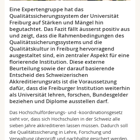
Math.-Nat. und Med. Fak.
Mitarbeitende
Webmail
Eine Expertengruppe hat das
Qualitätssicherungssystem der Universität
Interfakultär
Doktorierende
Vorlesungsverzeichnis
Freiburg auf Stärken und Mängel hin
begutachtet. Das Fazit fällt äusserst positiv aus
und zeigt, dass die Rahmenbedingungen des
MyUnifr
Qualitätssicherungssystems und die
Qualitätskultur in Freiburg hervorragend
ausgestaltet sind, ein zentraler Aspekt für eine
florierende Institution. Diese externe
Beurteilung sowie der darauf basierende
Entscheid des Schweizerischen
Akkreditierungsrats ist die Voraussetzung
dafür, dass die Freiburger Institution weiterhin
als Universität lehren, forschen, Bundesgelder
beziehen und Diplome ausstellen darf.
Das Hochschulförderungs- und -koordinationsgesetz
sieht vor, dass sich Hochschulen in der Schweiz alle
sieben Jahre akkreditieren lassen müssen. Dadurch soll
die Qualitätssicherung in Lehre, Forschung und
Verwaltung überprüft und nachhaltig gesichert werden.