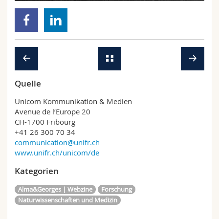
Math.-Nat. und Med. Fak.
Mitarbeitende
Webmail
Interfakultär
Doktorierende
Vorlesungsverzeichnis
MyUnifr
Quelle
Unicom Kommunikation & Medien
Avenue de l’Europe 20
CH-1700 Fribourg
+41 26 300 70 34
communication@unifr.ch
www.unifr.ch/unicom/de
Kategorien
Alma&Georges | Webzine
Forschung
Naturwissenschaften und Medizin