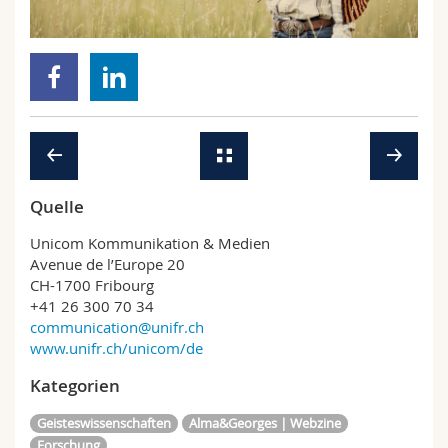
Math.-Nat. und Med. Fak.
Mitarbeitende
Webmail
Interfakultär
Doktorierende
Vorlesungsverzeichnis
MyUnifr
Quelle
Unicom Kommunikation & Medien
Avenue de l’Europe 20
CH-1700 Fribourg
+41 26 300 70 34
communication@unifr.ch
www.unifr.ch/unicom/de
Kategorien
Geisteswissenschaften
Alma&Georges | Webzine
Forschung