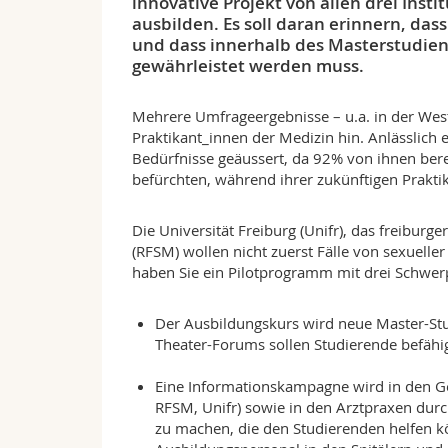
innovative Projekt von allen drei Insti
ausbilden. Es soll daran erinnern, das
und dass innerhalb des Masterstudien
gewährleistet werden muss.
Mehrere Umfrageergebnisse – u.a. in der West
Praktikant_innen der Medizin hin. Anlässlich
Bedürfnisse geäussert, da 92% von ihnen bere
befürchten, während ihrer zukünftigen Prakti
Die Universität Freiburg (Unifr), das freiburg
(RFSM) wollen nicht zuerst Fälle von sexuell
haben Sie ein Pilotprogramm mit drei Schwer
Der Ausbildungskurs wird neue Master-Stud
Theater-Forums sollen Studierende befäh
Eine Informationskampagne wird in den Geb
RFSM, Unifr) sowie in den Arztpraxen durch
zu machen, die den Studierenden helfen k