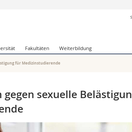
Informationen 
k.
Studieninteressier
aftliche Fak.
Studierende
d Sozialwissenschaftliche Fak.
Medien
ersität
Fakultäten
Weiterbildung
Fak.
Forschende
ungs- und Bildungswissenschaften
Mitarbeitende
 Med. Fak.
Doktorierende
tigung für Medizinstudierende
gegen sexuelle Belästigu
rende