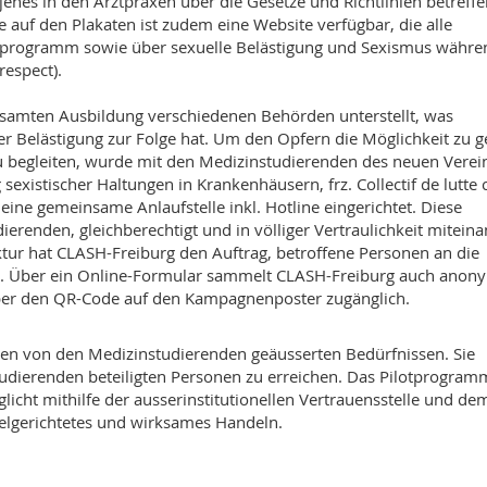
jenes in den Arztpraxen über die Gesetze und Richtlinien betreff
auf den Plakaten ist zudem eine Website verfügbar, die alle
tprogramm sowie über sexuelle Belästigung und Sexismus währe
respect).
samten Ausbildung verschiedenen Behörden unterstellt, was
ler Belästigung zur Folge hat. Um den Opfern die Möglichkeit zu g
u begleiten, wurde mit den Medizinstudierenden des neuen Verei
existischer Haltungen in Krankenhäusern, frz. Collectif de lutte 
) eine gemeinsame Anlaufstelle inkl. Hotline eingerichtet. Diese
ierenden, gleichberechtigt und in völliger Vertraulichkeit mitein
uktur hat CLASH-Freiburg den Auftrag, betroffene Personen an die
en. Über ein Online-Formular sammelt CLASH-Freiburg auch anon
über den QR-Code auf den Kampagnenposter zugänglich.
en von den Medizinstudierenden geäusserten Bedürfnissen. Sie
tudierenden beteiligten Personen zu erreichen. Das Pilotprogram
icht mithilfe der ausserinstitutionellen Vertrauensstelle und de
ielgerichtetes und wirksames Handeln.