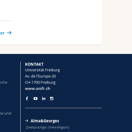
er
KONTAKT
Universität Freiburg
Av. de l'Europe 20
liche
CH-1700 Freiburg
www.unifr.ch
he und
Alma&Georges
[Zweisprachiges Online-Magazin]