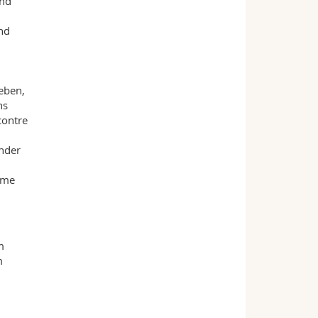
end
nd
eben,
ns
contre
ander
yme
m
m