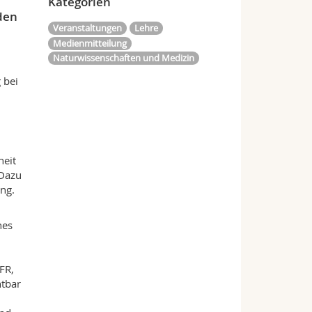
Kategorien
rden
Veranstaltungen
Lehre
Medienmitteilung
Naturwissenschaften und Medizin
 bei
heit
 Dazu
ng.
nes
FR,
htbar