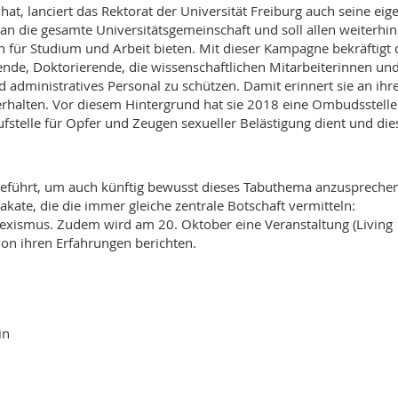
at, lanciert das Rektorat der Universität Freiburg auch seine eig
 an die gesamte Universitätsgemeinschaft und soll allen weiterhin
 für Studium und Arbeit bieten. Mit dieser Kampagne bekräftigt 
erende, Doktorierende, die wissenschaftlichen Mitarbeiterinnen un
 administratives Personal zu schützen. Damit erinnert sie an ihr
erhalten. Vor diesem Hintergrund hat sie 2018 eine Ombudsstelle
ufstelle für Opfer und Zeugen sexueller Belästigung dient und die
eführt, um auch künftig bewusst dieses Tabuthema anzusprechen
lakate, die die immer gleiche zentrale Botschaft vermitteln:
exismus. Zudem wird am 20. Oktober eine Veranstaltung (Living
von ihren Erfahrungen berichten.
in