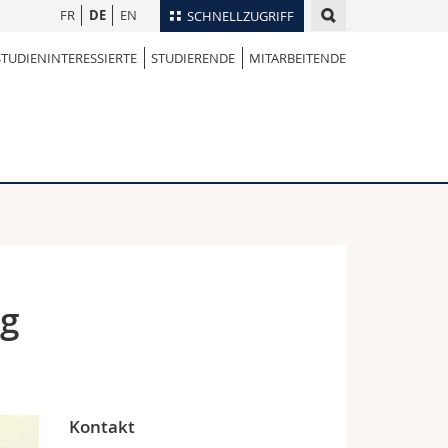
FR
DE
EN
SCHNELLZUGRIFF
STUDIENINTERESSIERTE
STUDIERENDE
MITARBEITENDE
für
Personenverzeichnis
Ortsplan
te
Bibliotheken
Webmail
Vorlesungsverzeichnis
MyUnifr
ng
Kontakt