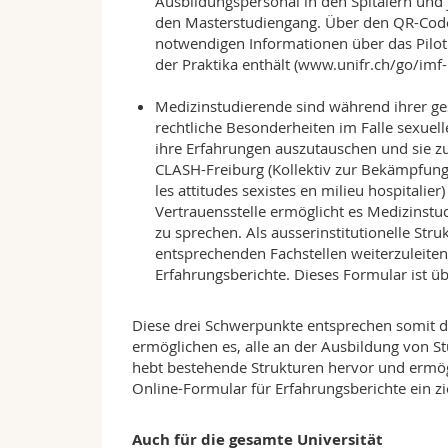
Ausbildungspersonal in den Spitälern und 
den Masterstudiengang. Über den QR-Code 
notwendigen Informationen über das Pilo
der Praktika enthält (www.unifr.ch/go/imf-
Medizinstudierende sind während ihrer ge
rechtliche Besonderheiten im Falle sexuel
ihre Erfahrungen auszutauschen und sie z
CLASH-Freiburg (Kollektiv zur Bekämpfung s
les attitudes sexistes en milieu hospitalier
Vertrauensstelle ermöglicht es Medizinstud
zu sprechen. Als ausserinstitutionelle Str
entsprechenden Fachstellen weiterzuleit
Erfahrungsberichte. Dieses Formular ist 
Diese drei Schwerpunkte entsprechen somit d
ermöglichen es, alle an der Ausbildung von S
hebt bestehende Strukturen hervor und ermögl
Online-Formular für Erfahrungsberichte ein z
Auch für die gesamte Universität