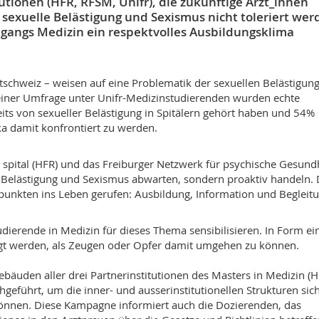
tutionen (HFR, RFSM, Unifr), die zukünftige Ärzt_innen
s sexuelle Belästigung und Sexismus nicht toleriert we
gangs Medizin ein respektvolles Ausbildungsklima
schweiz – weisen auf eine Problematik der sexuellen Belästigung
 einer Umfrage unter Unifr-Medizinstudierenden wurden echte
its von sexueller Belästigung in Spitälern gehört haben und 54%
ka damit konfrontiert zu werden.
er spital (HFR) und das Freiburger Netzwerk für psychische Gesund
er Belästigung und Sexismus abwarten, sondern proaktiv handeln.
punkten ins Leben gerufen: Ausbildung, Information und Begleitu
ierende in Medizin für dieses Thema sensibilisieren. In Form ei
igt werden, als Zeugen oder Opfer damit umgehen zu können.
äuden aller drei Partnerinstitutionen des Masters in Medizin (H
geführt, um die inner- und ausserinstitutionellen Strukturen sic
önnen. Diese Kampagne informiert auch die Dozierenden, das