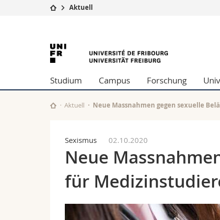
Aktuell
Universität
Fakultäten
University
Studium
Theologische Fa
Campus
Rechtswissensch
of
Forschung
Wirtschafts- un
Studium
Campus
Forschung
Univ
Universität
Philosophische 
Fribourg
Weiterbildung
Fak. für Erzieh
Math.-Nat. und
Aktuell
Neue Massnahmen gegen sexuelle Beläs
Interfakultär
Sexismus
02.10.2020
Neue Massnahmen 
für Medizinstudie