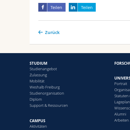
Teilen
Teilen
Zurück
STUDIUM
FORSC
Studienangebot
Zulassung
UNIVERS
Mobilität
Portrait
Weshalb Freiburg
Organisa
Studienorganisation
Statuten
Diplom
Lagepla
Support & Ressourcen
Wissensc
Alumni
Arbeiten 
CAMPUS
Aktivitäten