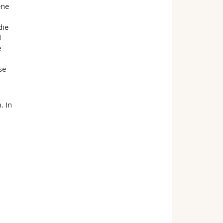
ene
die
d
e
se
. In