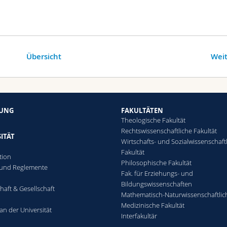
Übersicht
Weit
HUNG
FAKULTÄTEN
Theologische Fakultät
Rechtswissenschaftliche Fakultät
ITÄT
Wirtschafts- und Sozialwissenschaft
Fakultät
tion
Philosophische Fakultät
 und Reglemente
Fak. für Erziehungs- und
n
Bildungswissenschaften
haft & Gesellschaft
Mathematisch-Naturwissenschaftlic
Medizinische Fakultät
an der Universität
Interfakultär