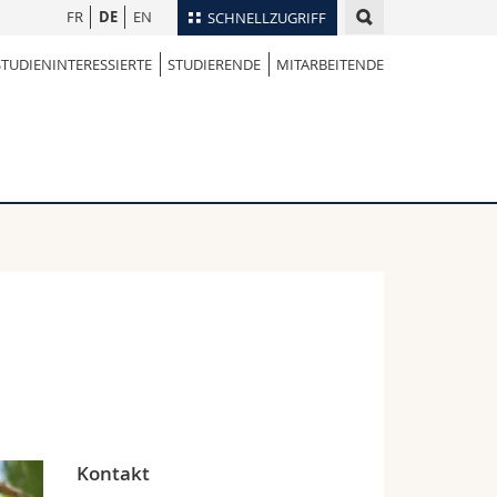
FR
DE
EN
SCHNELLZUGRIFF
STUDIENINTERESSIERTE
STUDIERENDE
MITARBEITENDE
für
Personenverzeichnis
Ortsplan
te
Bibliotheken
Webmail
Vorlesungsverzeichnis
MyUnifr
Kontakt