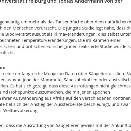
 Universität Freiburg und Tobias Andermann von der
gegenwärtig um mehr als das Tausendfache über dem natürlichen 
ch den Menschen verursacht. Die jüngste Studie legt nahe, dass di
die Biodiversität ausübt als Klimaveränderungen, dies selbst unter
verzeichneten Temperaturveränderungen. Die im Rahmen einer
schen und britischen Forscher_innen realisierte Studie wurde 
ntlicht.
ren
en eine umfangreiche Menge an Daten über Säugetierfossilien. Si
arten, wovon jene der Mammute, Säbelzahnkatzen oder australisc
llen. Es hat sich gezeigt, dass diese Ausrottungen nicht gleichmäs
hr sind Höhepunkte auszumachen, die mit jenen Epochen
 ihrer Auswanderung aus Afrika auf den verschiedenen Kontinen
te hat sich der Anstieg der Aussterberate beschleunigt, und zwar
r Weltbevölkerung.
n, dass die Ausrottung von Säugetieren jeweils mit der Ankunft 