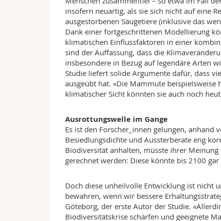
Menschen zusammenfiel – so etwa im Fall der 
insofern neuartig, als sie sich nicht auf ein
ausgestorbenen Säugetiere (inklusive das weni
Dank einer fortgeschrittenen Modellierung k
klimatischen Einflussfaktoren in einer komb
sind der Auffassung, dass die Klimaveränderung
insbesondere in Bezug auf legendäre Arten w
Studie liefert solide Argumente dafür, dass v
ausgeübt hat. «Die Mammute beispielsweise hab
klimatischer Sicht könnten sie auch noch heute 
Ausrottungswelle im Gange
Es ist den Forscher_innen gelungen, anhand 
Besiedlungsdichte und Aussterberate eng korrel
Biodiversität anhalten, müsste ihrer Meinung
gerechnet werden: Diese könnte bis 2100 gar 
Doch diese unheilvolle Entwicklung ist nicht
bewahren, wenn wir bessere Erhaltungsstrat
Göteborg, der erste Autor der Studie. «Allerd
Biodiversitätskrise schärfen und geeignete Mass