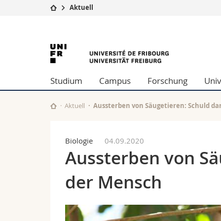
Aktuell
Universität
Fakultäten
University
Studium
Theologische Fa
Campus
Rechtswissensch
of
Forschung
Wirtschafts- un
Studium
Campus
Forschung
Univ
Universität
Philosophische 
Fribourg
Weiterbildung
Fak. für Erzieh
Math.-Nat. und
Aktuell
Aussterben von Säugetieren: Schuld da
Interfakultär
Biologie
04.09.2020
Aussterben von Säu
der Mensch