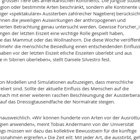
grossen Tiere des amerikanischen Kontinents. Die jüngste Studie 
e Region oder bestimmte Arten beschränkt, sondern alle Kontinente
ger «spektakuläre» Aussterben zahlreicher Nagetiere) berücksicht
önnen die jeweiligen Auswirkungen der anthropogenen und
inierten Betrachtung genau untersucht werden. Gewisse Forscher_
en der letzten Eiszeit eine wichtige Rolle gespielt haben,
ie das Mammut oder das Wollnashorn. Die diese Woche veröffent
ielmehr die menschliche Besiedlung einen entscheidenden Einflus
en vor der letzten Eiszeit etliche Eiszeiten überlebt und aus
in Sibirien überleben», stellt Daniele Silvestro fest.
von Modellen und Simulationen aufzuzeigen, dass menschliche
iert sind. Sollte der aktuelle Einfluss des Menschen auf die
 nach mit einer weiteren raschen Beschleunigung der Aussterbera
auf das Dreissigtausendfache der Normalrate steigen.
 unausweichlich. «Wir können hunderte von Arten vor der Ausrott
egien anwenden», meint Tobias Andermann von der Universität
ings müssen wir dazu das kollektive Bewusstsein für die künftige
nahmen ergreifen.» Die Zeit eilt: Mit jeder Art, die ausstirbt, ge