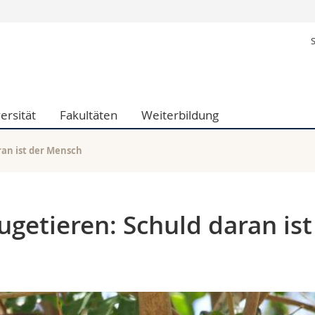
Informationen 
k.
Studieninteressier
aftliche Fak.
Studierende
d Sozialwissenschaftliche Fak.
Medien
ersität
Fakultäten
Weiterbildung
Fak.
Forschende
ungs- und Bildungswissenschaften
Mitarbeitende
 Med. Fak.
Doktorierende
ran ist der Mensch
getieren: Schuld daran ist