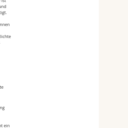
ist
 und
igt.
innen
lichte
s
te
ung
ht ein