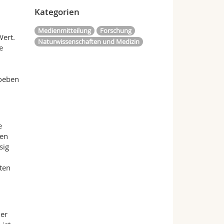
Kategorien
Medienmitteilung
Forschung
Wert.
Naturwissenschaften und Medizin
e
soeben
e
hen
sig
ten
der