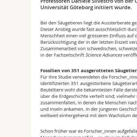
Professoren Daniele Silvestro von der
Universität Göteborg initiiert wurde.
Bei den Säugetieren liegt die Aussterberate 
Dieser Anstieg wurde fast ausschliesslich dur
Menschheit einen viel grösseren Einfluss auf 
Berücksichtigung der in der letzten Eiszeit 
Zusammenarbeit von schwedischen, schweizeri
in der Fachzeitschrift
Science Advances
veröffe
Fossilien von 351 ausgerotteten Säugetie
Für ihre Studie verwendeten die Forscher_inn
identifizierten 351 ausgestorbene Säugetier
Beuteltiere wohl die bekanntesten Fälle darste
über die Erdgeschichte verteilt sind; vielme
zusammenfallen, in denen die Menschen nach
und Inseln ankamen. In der jüngeren Geschich
weltweit einhergehend mit dem Wachstum de
Schon früher war es Forscher_innen aufgefalle