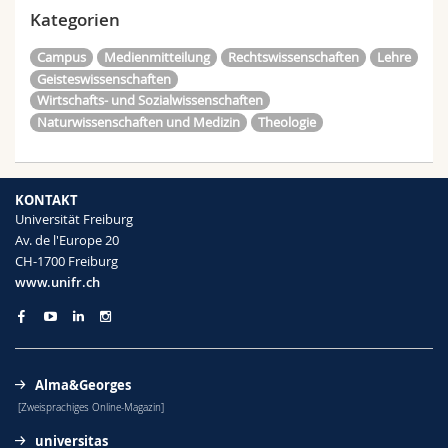
Kategorien
Campus
Medienmitteilung
Rechtswissenschaften
Lehre
Geisteswissenschaften
Wirtschafts- und Sozialwissenschaften
Naturwissenschaften und Medizin
Theologie
KONTAKT
Universität Freiburg
Av. de l'Europe 20
CH-1700 Freiburg
www.unifr.ch
Alma&Georges
[Zweisprachiges Online-Magazin]
universitas