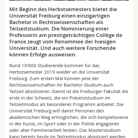
Math.-Nat. und Med. Fak.
Mitarbeitende
Webmail
Mit Beginn des Herbstsemesters bietet die
Universität Freiburg einen einzigartigen
Interfakultär
Doktorierende
Vorlesungsverzeichnis
Bachelor in Rechtswissenschaften als
Teilzeitstudium. Die Nominierung einer
Professorin am prestigeträchtigen Collège de
MyUnifr
France zeugt vom Renommee der hiesigen
Universität. Und auch weitere Forschende
können Erfolge ausweisen.
Rund 10'000 Studierende kommen für das
Herbstsemester 2019 wieder an die Universität
Freiburg. Zum ersten Mal können jene der
Rechtswissenschaften ihr Bachelor-Studium auch
Teilzeit absolvieren. Damit ist die Freiburger Fakultät die
erste in der Schweiz, die ein Präsenzstudium im
Teilzeitmodus als besonderes Programm anbietet. Die
Universität Freiburg will damit Personen den
akademischen Weg ermöglichen, die sich beispielsweise
in der Kunst, im Sport oder in der Politik engagieren
oder aber Familienarbeit leisten. Das Masterstudium
kann bereits heute im Teilzeitmodus absolviert werden,