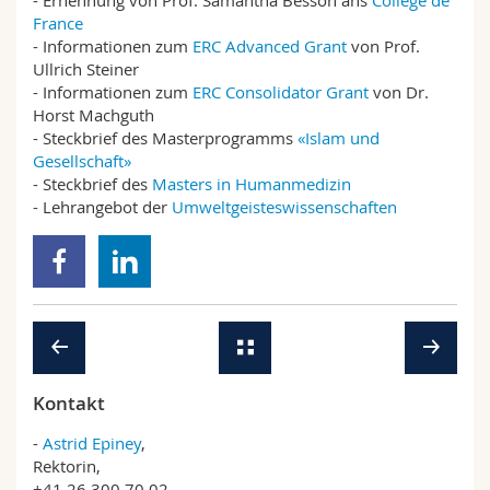
- Ernennung von Prof. Samantha Besson ans
Collège de
France
- Informationen zum
ERC Advanced Grant
von Prof.
Ullrich Steiner
- Informationen zum
ERC Consolidator Grant
von Dr.
Horst Machguth
- Steckbrief des Masterprogramms
«Islam und
Gesellschaft»
- Steckbrief des
Masters in Humanmedizin
- Lehrangebot der
Umweltgeisteswissenschaften
Kontakt
-
Astrid Epiney
,
Rektorin,
+41 26 300 70 02,