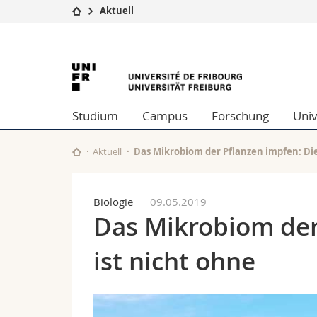
Aktuell
Universität
Fakultäten
University
Studium
Theologische Fa
Campus
Rechtswissensch
of
Forschung
Wirtschafts- un
Studium
Campus
Forschung
Univ
Universität
Philosophische 
Fribourg
Weiterbildung
Fak. für Erzieh
Math.-Nat. und
Aktuell
Das Mikrobiom der Pflanzen impfen: Die
Interfakultär
Biologie
09.05.2019
Das Mikrobiom der
ist nicht ohne