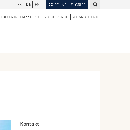
FR
DE
EN
SCHNELLZUGRIFF
STUDIENINTERESSIERTE
STUDIERENDE
MITARBEITENDE
für
Personenverzeichnis
Ortsplan
te
Bibliotheken
Webmail
Vorlesungsverzeichnis
MyUnifr
Kontakt