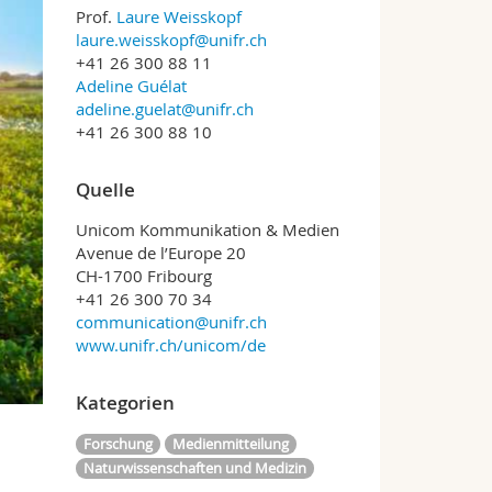
Prof.
Laure Weisskopf
laure.weisskopf@unifr.ch
+41 26 300 88 11
Adeline Guélat
adeline.guelat@unifr.ch
+41 26 300 88 10
Quelle
Unicom Kommunikation & Medien
Avenue de l’Europe 20
CH-1700 Fribourg
+41 26 300 70 34
communication@unifr.ch
www.unifr.ch/unicom/de
Kategorien
Forschung
Medienmitteilung
Naturwissenschaften und Medizin