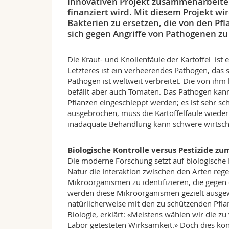
innovativen Projekt zusammenarbeiten,
finanziert wird. Mit diesem Projekt wi
Bakterien zu ersetzen, die von den Pfl
sich gegen Angriffe von Pathogenen zu
Die Kraut- und Knollenfäule der Kartoffel ist 
Letzteres ist ein verheerendes Pathogen, das
Pathogen ist weltweit verbreitet. Die von ihm
befällt aber auch Tomaten. Das Pathogen kan
Pflanzen eingeschleppt werden; es ist sehr sch
ausgebrochen, muss die Kartoffelfäule wieder
inadäquate Behandlung kann schwere wirtschaf
Biologische Kontrolle versus Pestizide z
Die moderne Forschung setzt auf biologisch
Natur die Interaktion zwischen den Arten rege
Mikroorganismen zu identifizieren, die gegen
werden diese Mikroorganismen gezielt ausgewäh
natürlicherweise mit den zu schützenden Pfla
Biologie, erklärt: «Meistens wählen wir die z
Labor getesteten Wirksamkeit.» Doch dies kön