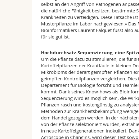
selbst an den Angriff von Pathogenen anpass
die natürliche Fähigkeit besitzen, bestimmte 
Krankheiten zu verteidigen. Diese Tatsache is
Musterpflanze im Labor nachgewiesen.» Das 
Bioinformatikers Laurent Falquet fusst also au
für sie gut ist.
Hochdurchsatz-Sequenzierung, eine Spitz
Um die Pflanze dazu zu stimulieren, die für s
Kartoffelpflanzen der Krautfäule in kleinen 
Mikrobioms der derart geimpften Pflanzen ext
geimpften Kontrollpflanzen vergleichen. Dies 
Departement für Biologie forscht und Teamleite
kommt. Dank seines Know-hows als Bioinform
Sequenzierung wird es möglich sein, die Wir
Pflanzen rasch und kostengünstig zu analysie
Methoden zur Krankheitsbekämpfung weniger 
dem Handel gezogen werden. In der nächsten E
von der Pflanze selektioniert wurden, extrahi
in neue Kartoffelgenerationen inokuliert. Dan
Agroscope in Changins, wird dieser Test sowoh