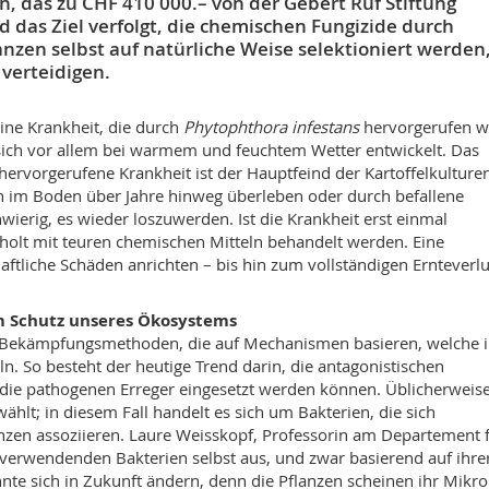
 das zu CHF 410 000.– von der Gebert Rüf Stiftung
rd das Ziel verfolgt, die chemischen Fungizide durch
anzen selbst auf natürliche Weise selektioniert werden
 verteidigen.
eine Krankheit, die durch
Phytophthora infestans
hervorgerufen w
 sich vor allem bei warmem und feuchtem Wetter entwickelt. Das
 hervorgerufene Krankheit ist der Hauptfeind der Kartoffelkulture
n im Boden über Jahre hinweg überleben oder durch befallene
wierig, es wieder loszuwerden. Ist die Krankheit erst einmal
holt mit teuren chemischen Mitteln behandelt werden. Eine
tliche Schäden anrichten – bis hin zum vollständigen Ernteverlu
um Schutz unseres Ökosystems
e Bekämpfungsmethoden, die auf Mechanismen basieren, welche i
ln. So besteht der heutige Trend darin, die antagonistischen
 die pathogenen Erreger eingesetzt werden können. Üblicherweis
lt; in diesem Fall handelt es sich um Bakterien, die sich
nzen assoziieren. Laure Weisskopf, Professorin am Departement 
u verwendenden Bakterien selbst aus, und zwar basierend auf ihre
nte sich in Zukunft ändern, denn die Pflanzen scheinen ihr Mikr