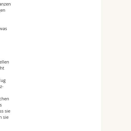
lanzen
gen
 was
ellen
ht
Zug
z-
schen
s
s sie
n sie