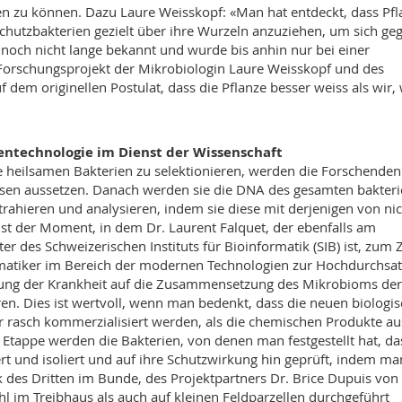
en zu können. Dazu Laure Weisskopf: «Man hat entdeckt, dass Pf
Schutzbakterien gezielt über ihre Wurzeln anzuziehen, um sich ge
t noch nicht lange bekannt und wurde bis anhin nur bei einer
Forschungsprojekt der Mikrobiologin Laure Weisskopf und des
f dem originellen Postulat, dass die Pflanze besser weiss als wir,
entechnologie im Dienst der Wissenschaft
ie heilsamen Bakterien zu selektionieren, werden die Forschenden
Dosen aussetzen. Danach werden sie die DNA des gesamten bakteri
rahieren und analysieren, indem sie diese mit derjenigen von nic
ist der Moment, in dem Dr. Laurent Falquet, der ebenfalls am
r des Schweizerischen Instituts für Bioinformatik (SIB) ist, zum 
atiker im Bereich der modernen Technologien zur Hochdurchsat
kung der Krankheit auf die Zusammensetzung des Mikrobioms der
ren. Dies ist wertvoll, wenn man bedenkt, dass die neuen biologi
rasch kommerzialisiert werden, als die chemischen Produkte au
tappe werden die Bakterien, von denen man festgestellt hat, das
ert und isoliert und auf ihre Schutzwirkung hin geprüft, indem ma
k des Dritten im Bunde, des Projektpartners Dr. Brice Dupuis von
l im Treibhaus als auch auf kleinen Feldparzellen durchgeführt