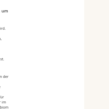
, um
ird.
n,
st.
n der
e
für
r im
obiom