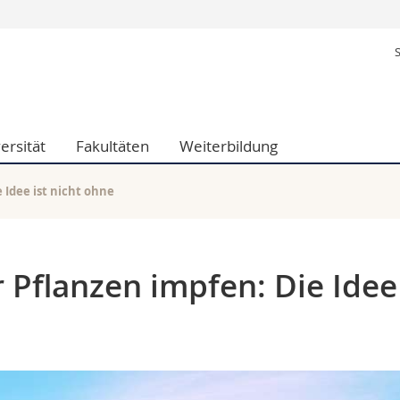
Informationen 
k.
Studieninteressier
aftliche Fak.
Studierende
d Sozialwissenschaftliche Fak.
Medien
ersität
Fakultäten
Weiterbildung
Fak.
Forschende
ungs- und Bildungswissenschaften
Mitarbeitende
 Med. Fak.
Doktorierende
 Idee ist nicht ohne
 Pflanzen impfen: Die Idee